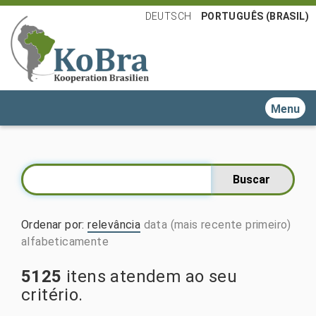
DEUTSCH
PORTUGUÊS (BRASIL)
Toggle n
Ordenar por
:
relevância
data (mais recente primeiro)
alfabeticamente
5125
itens atendem ao seu
critério.