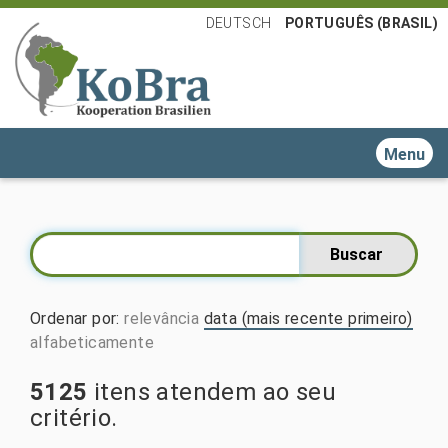
DEUTSCH
PORTUGUÊS (BRASIL)
Toggle n
Ordenar por
:
relevância
data (mais recente primeiro)
alfabeticamente
5125
itens atendem ao seu
critério.