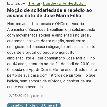
Localizado em
Themen
>
Menschenrechte | Gesellschaft
Moção de solidariedade e repédio ao
assassinato de José Maria Filho
Nós, movimentos sociais e ONGs da Áustria,
Alemanha e Suiça que trabalham em solidariedade
com movimentos sociais e ambientais no Brasil,
queremos, através desta moção, manifestar
energicamente nossa indignação pelo assassinato
covarde e brutal do pequeno agricultor,
ambientalista e líder comunitário José Maria Filho,
de 44 anos, ocorrido no dia 21 de abril de 2010, na
Chapada do Apodi, Ceará. Ele foi encontrado morto
perto de sua casa com 19 tiros de pistola – o que
indicia, sem sombra de dúvidas, o caráter de um
crime encomendado.
12/05/2010
|
by
admin
Landkonflikte und Umwelt