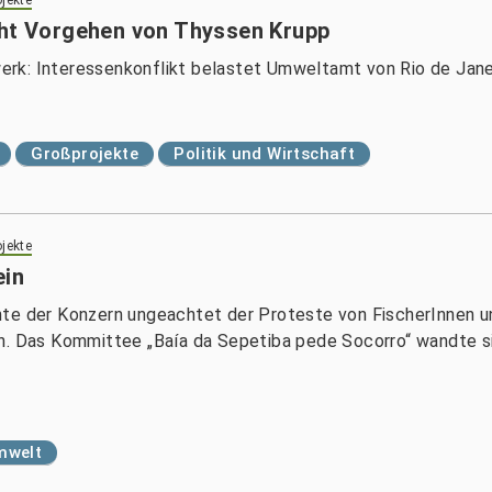
jekte
cht Vorgehen von Thyssen Krupp
rk: Interessenkonflikt belastet Umweltamt von Rio de Jane
Großprojekte
Politik und Wirtschaft
jekte
ein
hte der Konzern ungeachtet der Proteste von FischerInnen un
n. Das Kommittee „Baía da Sepetiba pede Socorro“ wandte sic
mwelt