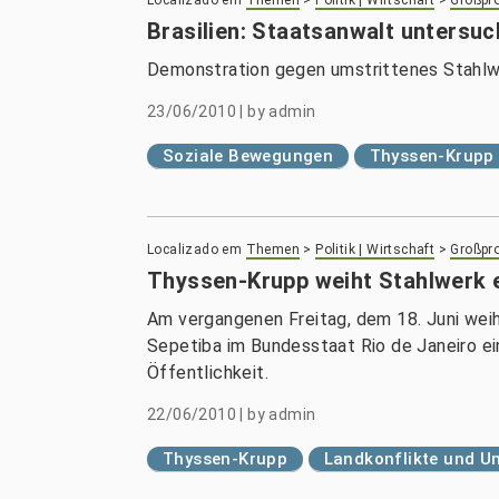
Localizado em
Themen
>
Politik | Wirtschaft
>
Großpro
Brasilien: Staatsanwalt untersu
Demonstration gegen umstrittenes Stahlwe
23/06/2010
|
by
admin
Soziale Bewegungen
Thyssen-Krupp
Localizado em
Themen
>
Politik | Wirtschaft
>
Großpro
Thyssen-Krupp weiht Stahlwerk 
Am vergangenen Freitag, dem 18. Juni wei
Sepetiba im Bundesstaat Rio de Janeiro ei
Öffentlichkeit.
22/06/2010
|
by
admin
Thyssen-Krupp
Landkonflikte und U