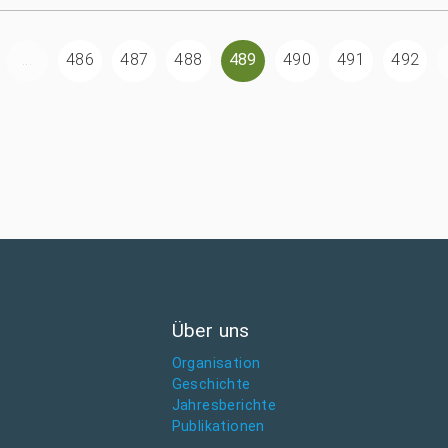
...
486
487
488
489
490
491
492
Über uns
Organisation
Geschichte
Jahresberichte
Publikationen