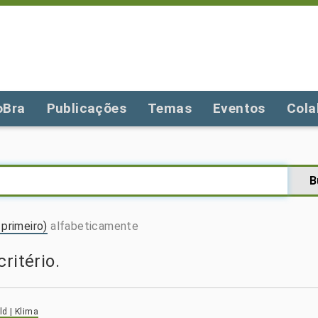
oBra
Publicações
Temas
Eventos
Cola
primeiro)
alfabeticamente
ritério.
d | Klima