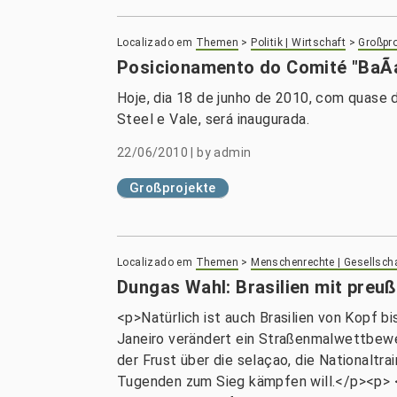
Localizado em
Themen
>
Politik | Wirtschaft
>
Großpro
Posicionamento do Comité "BaÃ­
Hoje, dia 18 de junho de 2010, com quase 
Steel e Vale, será inaugurada.
22/06/2010
|
by
admin
Großprojekte
Localizado em
Themen
>
Menschenrechte | Gesellsch
Dungas Wahl: Brasilien mit preu
<p>Natürlich ist auch Brasilien von Kopf b
Janeiro verändert ein Straßenmalwettbewer
der Frust über die selaçao, die Nationaltr
Tugenden zum Sieg kämpfen will.</p><p> <