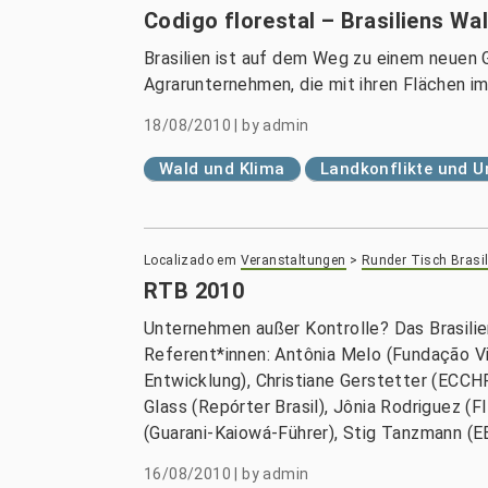
Codigo florestal – Brasiliens Wa
Brasilien ist auf dem Weg zu einem neuen G
Agrarunternehmen, die mit ihren Flächen i
18/08/2010
|
by
admin
Wald und Klima
Landkonflikte und 
Localizado em
Veranstaltungen
>
Runder Tisch Brasil
RTB 2010
Unternehmen außer Kontrolle? Das Brasil
Referent*innen: Antônia Melo (Fundação Vi
Entwicklung), Christiane Gerstetter (ECCH
Glass (Repórter Brasil), Jônia Rodriguez (
(Guarani-Kaiowá-Führer), Stig Tanzmann (E
16/08/2010
|
by
admin