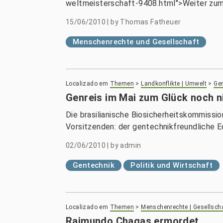
weltmeisterschaft-9408.html">Weiter zum 
15/06/2010
|
by
Thomas Fatheuer
Menschenrechte und Gesellschaft
Localizado em
Themen
>
Landkonflikte | Umwelt
>
Gen
Genreis im Mai zum Glück noch n
Die brasilianische Biosicherheitskommissio
Vorsitzenden: der gentechnikfreundliche Ed
02/06/2010
|
by
admin
Gentechnik
Politik und Wirtschaft
Localizado em
Themen
>
Menschenrechte | Gesellsch
Raimundo Chagas ermordet