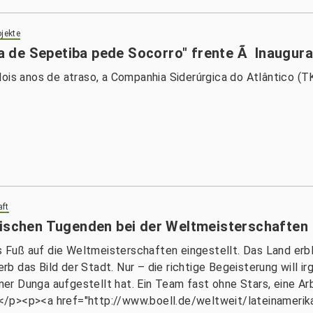
jekte
a de Sepetiba pede Socorro" frente Ã Inaugu
dois anos de atraso, a Companhia Siderúrgica do Atlântico (
aft
ßischen Tugenden bei der Weltmeisterschaften
is Fuß auf die Weltmeisterschaften eingestellt. Das Land erb
b das Bild der Stadt. Nur – die richtige Begeisterung will i
ainer Dunga aufgestellt hat. Ein Team fast ohne Stars, eine A
/p><p><a href="http://www.boell.de/weltweit/lateinamerika/