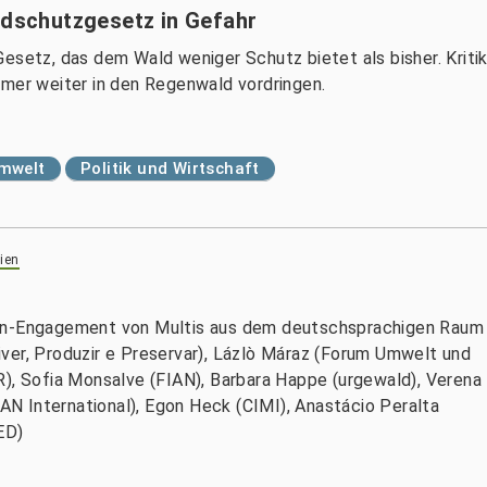
ldschutzgesetz in Gefahr
esetz, das dem Wald weniger Schutz bietet als bisher. Kriti
mmer weiter in den Regenwald vordringen.
Umwelt
Politik und Wirtschaft
ien
ien-Engagement von Multis aus dem deutschsprachigen Raum
ver, Produzir e Preservar), Lázlò Máraz (Forum Umwelt und
R), Sofia Monsalve (FIAN), Barbara Happe (urgewald), Verena
FIAN International), Egon Heck (CIMI), Anastácio Peralta
ED)