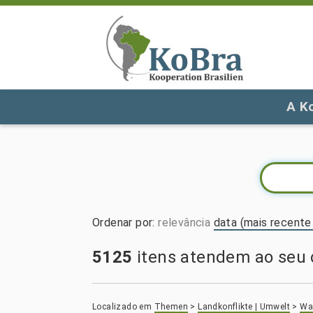
A K
Ordenar por
:
relevância
data (mais recente 
5125
itens atendem ao seu c
Localizado em
Themen
>
Landkonflikte | Umwelt
>
Wal