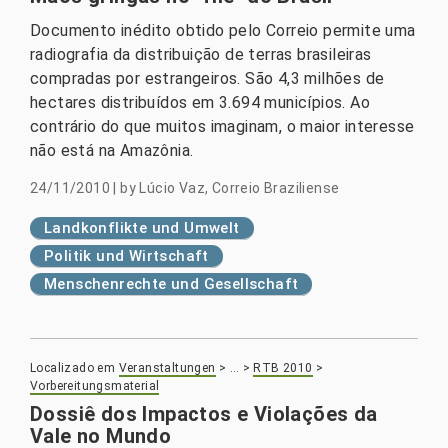
Documento inédito obtido pelo Correio permite uma
radiografia da distribuição de terras brasileiras
compradas por estrangeiros. São 4,3 milhões de
hectares distribuídos em 3.694 municípios. Ao
contrário do que muitos imaginam, o maior interesse
não está na Amazônia.
24/11/2010
|
by
Lúcio Vaz, Correio Braziliense
Landkonflikte und Umwelt
Politik und Wirtschaft
Menschenrechte und Gesellschaft
Localizado em
Veranstaltungen
>
…
>
RTB 2010
>
Vorbereitungsmaterial
Dossiê dos Impactos e Violações da
Vale no Mundo