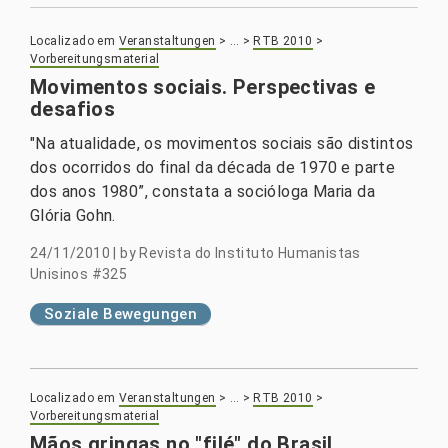
Localizado em
Veranstaltungen
>
…
>
RTB 2010
>
Vorbereitungsmaterial
Movimentos sociais. Perspectivas e
desafios
"Na atualidade, os movimentos sociais são distintos
dos ocorridos do final da década de 1970 e parte
dos anos 1980”, constata a socióloga Maria da
Glória Gohn.
24/11/2010
|
by
Revista do Instituto Humanistas
Unisinos #325
Soziale Bewegungen
Localizado em
Veranstaltungen
>
…
>
RTB 2010
>
Vorbereitungsmaterial
Mãos gringas no "filé" do Brasil