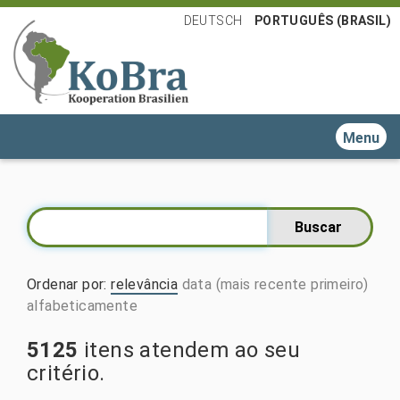
DEUTSCH
PORTUGUÊS (BRASIL)
Toggle n
Ordenar por
:
relevância
data (mais recente primeiro)
alfabeticamente
5125
itens atendem ao seu
critério.