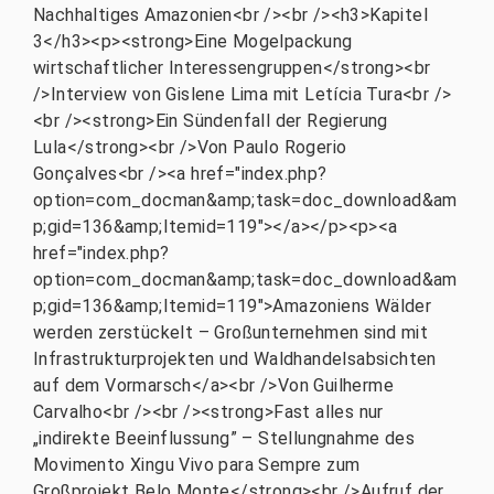
Nachhaltiges Amazonien<br /><br /><h3>Kapitel
3</h3><p><strong>Eine Mogelpackung
wirtschaftlicher Interessengruppen</strong><br
/>Interview von Gislene Lima mit Letícia Tura<br />
<br /><strong>Ein Sündenfall der Regierung
Lula</strong><br />Von Paulo Rogerio
Gonçalves<br /><a href="index.php?
option=com_docman&amp;task=doc_download&am
p;gid=136&amp;Itemid=119"></a></p><p><a
href="index.php?
option=com_docman&amp;task=doc_download&am
p;gid=136&amp;Itemid=119">Amazoniens Wälder
werden zerstückelt – Großunternehmen sind mit
Infrastrukturprojekten und Waldhandelsabsichten
auf dem Vormarsch</a><br />Von Guilherme
Carvalho<br /><br /><strong>Fast alles nur
„indirekte Beeinflussung” – Stellungnahme des
Movimento Xingu Vivo para Sempre zum
Großprojekt Belo Monte</strong><br />Aufruf der