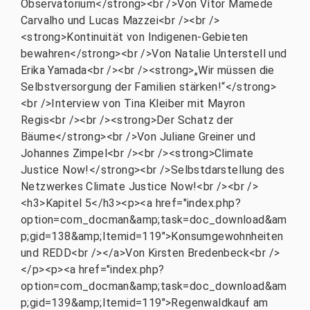
Observatorium</strong><br />Von Vítor Mamede
Carvalho und Lucas Mazzei<br /><br />
<strong>Kontinuität von Indigenen-Gebieten
bewahren</strong><br />Von Natalie Unterstell und
Erika Yamada<br /><br /><strong>„Wir müssen die
Selbstversorgung der Familien stärken!“</strong>
<br />Interview von Tina Kleiber mit Mayron
Regis<br /><br /><strong>Der Schatz der
Bäume</strong><br />Von Juliane Greiner und
Johannes Zimpel<br /><br /><strong>Climate
Justice Now!</strong><br />Selbstdarstellung des
Netzwerkes Climate Justice Now!<br /><br />
<h3>Kapitel 5</h3><p><a href="index.php?
option=com_docman&amp;task=doc_download&am
p;gid=138&amp;Itemid=119">Konsumgewohnheiten
und REDD<br /></a>Von Kirsten Bredenbeck<br />
</p><p><a href="index.php?
option=com_docman&amp;task=doc_download&am
p;gid=139&amp;Itemid=119">Regenwaldkauf am