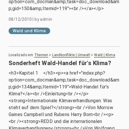
option=com_docman&amp;task=doc_download&am
p;gid=150&amp;Itemid=119"><br /></a></p>
08/12/2010
|
by
admin
Wald und Klima
Localizado em
Themen
>
Landkonflikte | Umwelt
>
Wald | Klima
Sonderheft Wald-Handel für's Klima?
<h3>Kapitel 1 </h3><p><a href="index.php?
option=com_docman&amp;task=doc_download&am
p;gid=134&amp;Itemid=119">Wald-Handel für's
Klima?</a><br />Einleitung<br /></p>
<strong>Internationale Klimaverhandlungen: Was
steht auf dem Spiel?</strong><br />Von Morrow
Gaines Campbell und Rubens Harry Born<br /><p>
<br /><strong>REDD und die internationalen
Klimaverhandlungen</strong><br />Von Wolfgang