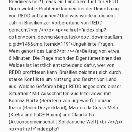
Readiness heißt, dass ein Land bereit ist für REDD.
Doch welche Probleme können bei der Umsetzung
von REDD auftauchen? Und was wurde in diesem
Jahr in Brasilien zur Vorbereitung von REDD
gemacht?<br /></p> <p><a href="index.php?
option=com_docman&amp;task=doc_download&am
p;gid=146&amp;Itemid=119">Ungeklärte Fragen:
Wem gehört das Land?<br /></a>Beitrag von etwa
6 Minuten. Die Frage nach den EigentümerInnen des
Waldes ist letztlich entscheidend dafür, wer von
REDD profitieren kann. Brasilien zeichnet sich durch
starke Konflikte um Nutzung und Besitz von Land
aus. Welche Gefahren birgt REDD angesichts dieser
Situation? Mit Ausschnitten aus Interviews mit
Korinna Horta (Beraterin von urgewald), Luciano
Ibarra (Radio Dreyeckland), Marcos da Costa Melo
(KoBra und FuGE Hamm) und Claudia Fix
(Aktionsgemeinschaft Solidarische Welt).<br /></p>
<p><a href="index.php?