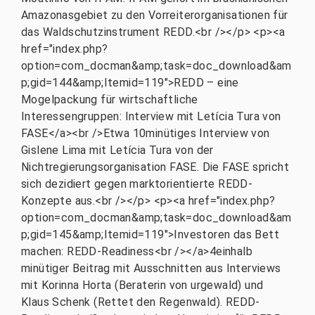
Amazonasgebiet zu den Vorreiterorganisationen für
das Waldschutzinstrument REDD.<br /></p> <p><a
href="index.php?
option=com_docman&amp;task=doc_download&am
p;gid=144&amp;Itemid=119">REDD – eine
Mogelpackung für wirtschaftliche
Interessengruppen: Interview mit Letícia Tura von
FASE</a><br />Etwa 10minütiges Interview von
Gislene Lima mit Letícia Tura von der
Nichtregierungsorganisation FASE. Die FASE spricht
sich dezidiert gegen marktorientierte REDD-
Konzepte aus.<br /></p> <p><a href="index.php?
option=com_docman&amp;task=doc_download&am
p;gid=145&amp;Itemid=119">Investoren das Bett
machen: REDD-Readiness<br /></a>4einhalb
minütiger Beitrag mit Ausschnitten aus Interviews
mit Korinna Horta (Beraterin von urgewald) und
Klaus Schenk (Rettet den Regenwald). REDD-