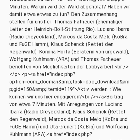
Minuten. Warum wird der Wald abgeholzt? Haben wir
damit etwa etwas zu tun? Den Zusammenhang
stellen für uns her: Thomas Fatheuer (ehemaliger
Leiter der Heinrich-Böll-Stiftung Rio), Luciano Ibarra
(Radio Dreyeckland), Marcos da Costa Melo (KoBra
und FuGE Hamm), Klaus Schenck (Rettet den
Regenwald). Korinna Horta (Beraterin von urgewald),
Wolfgang Kuhlmann (ARA) und Thomas Fatheuer
berichten von Möglichkeiten der Lobbyarbeit.<br />
</p> <p><a href="index.php?
option=com_docman&amp;task=doc_download&am
p;gid=150&amp;Itemid=119">Aktiv werden: : Wie
können wir uns hier engagieren?<br /></a>Beitrag
von etwa 7 Minuten. Mit Anregungen von Luciano
Ibarra (Radio Dreyeckland), Klaus Schenck (Rettet
den Regenwald), Marcos da Costa Melo (KoBra und
FuGE Hamm) und Uta Grunert (KoBra) und Wolfgang
Kuhlmann (ARA).<a href="index.php?