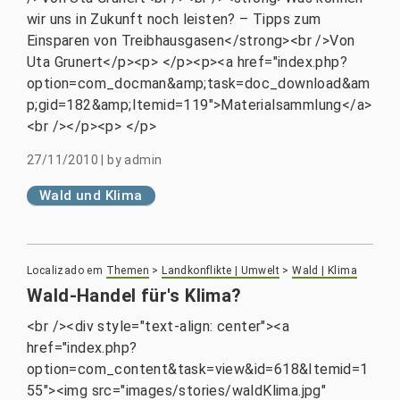
wir uns in Zukunft noch leisten? – Tipps zum
Einsparen von Treibhausgasen</strong><br />Von
Uta Grunert</p><p> </p><p><a href="index.php?
option=com_docman&amp;task=doc_download&am
p;gid=182&amp;Itemid=119">Materialsammlung</a>
<br /></p><p> </p>
27/11/2010
|
by
admin
Wald und Klima
Localizado em
Themen
>
Landkonflikte | Umwelt
>
Wald | Klima
Wald-Handel für's Klima?
<br /><div style="text-align: center"><a
href="index.php?
option=com_content&task=view&id=618&Itemid=1
55"><img src="images/stories/waldKlima.jpg"