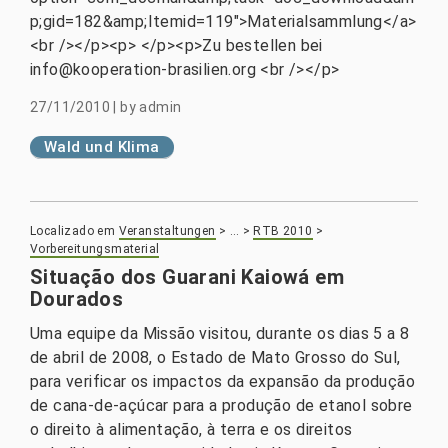
p;gid=182&amp;Itemid=119">Materialsammlung</a>
<br /></p><p> </p><p>Zu bestellen bei
info@kooperation-brasilien.org <br /></p>
27/11/2010
|
by
admin
Wald und Klima
Localizado em
Veranstaltungen
>
…
>
RTB 2010
>
Vorbereitungsmaterial
Situação dos Guarani Kaiowá em
Dourados
Uma equipe da Missão visitou, durante os dias 5 a 8
de abril de 2008, o Estado de Mato Grosso do Sul,
para verificar os impactos da expansão da produção
de cana-de-açúcar para a produção de etanol sobre
o direito à alimentação, à terra e os direitos