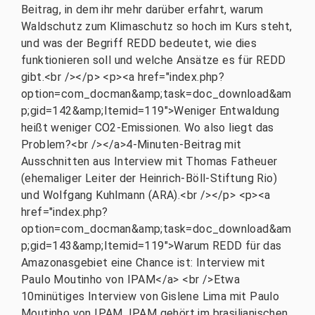
Beitrag, in dem ihr mehr darüber erfahrt, warum
Waldschutz zum Klimaschutz so hoch im Kurs steht,
und was der Begriff REDD bedeutet, wie dies
funktionieren soll und welche Ansätze es für REDD
gibt.<br /></p> <p><a href="index.php?
option=com_docman&amp;task=doc_download&am
p;gid=142&amp;Itemid=119">Weniger Entwaldung
heißt weniger CO2-Emissionen. Wo also liegt das
Problem?<br /></a>4-Minuten-Beitrag mit
Ausschnitten aus Interview mit Thomas Fatheuer
(ehemaliger Leiter der Heinrich-Böll-Stiftung Rio)
und Wolfgang Kuhlmann (ARA).<br /></p> <p><a
href="index.php?
option=com_docman&amp;task=doc_download&am
p;gid=143&amp;Itemid=119">Warum REDD für das
Amazonasgebiet eine Chance ist: Interview mit
Paulo Moutinho von IPAM</a> <br />Etwa
10minütiges Interview von Gislene Lima mit Paulo
Moutinho von IPAM. IPAM gehört im brasilianischen