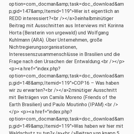
option=com_docman&amp;task=doc_download&am
p;gid=147&amp;Itemid=119">Wer ist eigentlich an
REDD interessiert?<br /></a>3einhalbminütiger
Beitrag mit Ausschnitten aus Interviews mit Korinna
Horta (Beraterin von urgewald) und Wolfgang
Kuhlmann (ARA). Über Unternehmen, große
Nichtregierungsorganisationen,
Interessenszusammenschlüsse in Brasilien und die
Frage nach den Ursachen der Entwaldung.<br /></p>
<p><a href="index.php?
option=com_docman&amp;task=doc_download&am
p;gid=148&amp;Itemid=119">COP16 – Was haben
wir zu erwarten?<br /></a>2minütiger Ausschnitt
mit Beiträgen von Camila Moreno (Friends of the
Earth Brasilien) und Paulo Moutinho (IPAM).<br />
</p> <p><a href="index.php?
option=com_docman&amp;task=doc_download&am
p;gid=149&amp;Itemid=119">Was haben wir hier mit
Waldschutz zu tun?</a><br />Beitrag von knapp 5