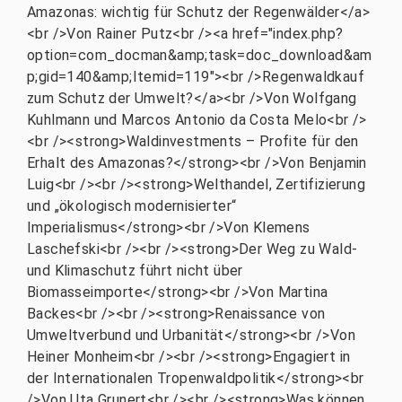
Amazonas: wichtig für Schutz der Regenwälder</a>
<br />Von Rainer Putz<br /><a href="index.php?
option=com_docman&amp;task=doc_download&am
p;gid=140&amp;Itemid=119"><br />Regenwaldkauf
zum Schutz der Umwelt?</a><br />Von Wolfgang
Kuhlmann und Marcos Antonio da Costa Melo<br />
<br /><strong>Waldinvestments – Profite für den
Erhalt des Amazonas?</strong><br />Von Benjamin
Luig<br /><br /><strong>Welthandel, Zertifizierung
und „ökologisch modernisierter“
Imperialismus</strong><br />Von Klemens
Laschefski<br /><br /><strong>Der Weg zu Wald-
und Klimaschutz führt nicht über
Biomasseimporte</strong><br />Von Martina
Backes<br /><br /><strong>Renaissance von
Umweltverbund und Urbanität</strong><br />Von
Heiner Monheim<br /><br /><strong>Engagiert in
der Internationalen Tropenwaldpolitik</strong><br
/>Von Uta Grunert<br /><br /><strong>Was können