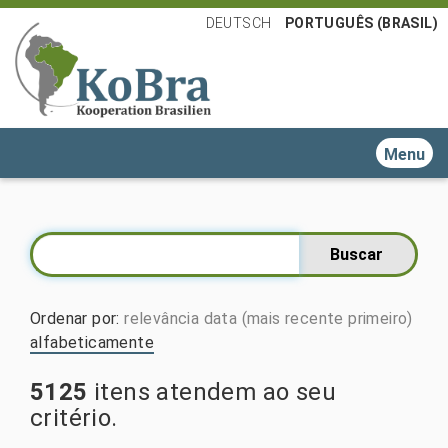
DEUTSCH
PORTUGUÊS (BRASIL)
Toggle n
Ordenar por
:
relevância
data (mais recente primeiro)
alfabeticamente
5125
itens atendem ao seu
critério.