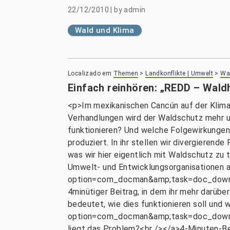
22/12/2010
|
by
admin
Wald und Klima
Localizado em
Themen
>
Landkonflikte | Umwelt
>
Wal
Einfach reinhören: „REDD – Wald
<p>Im mexikanischen Cancún auf der Klima
Verhandlungen wird der Waldschutz mehr u
funktionieren? Und welche Folgewirkungen
produziert. In ihr stellen wir divergierende
was wir hier eigentlich mit Waldschutz zu
Umwelt- und Entwicklungsorganisationen 
option=com_docman&amp;task=doc_downlo
4minütiger Beitrag, in dem ihr mehr darüb
bedeutet, wie dies funktionieren soll und
option=com_docman&amp;task=doc_downlo
liegt das Problem?<br /></a>4-Minuten-Bei