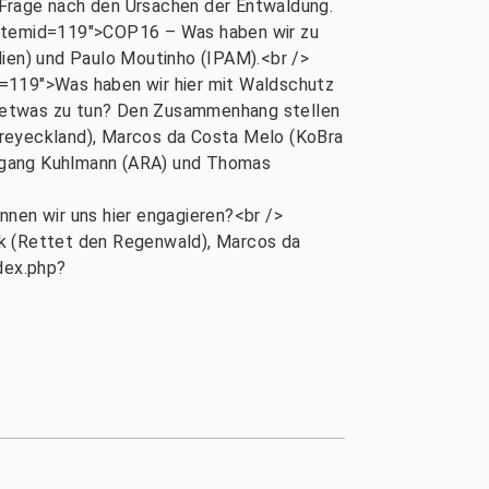
 Frage nach den Ursachen der Entwaldung.
temid=119">COP16 – Was haben wir zu
lien) und Paulo Moutinho (IPAM).<br />
19">Was haben wir hier mit Waldschutz
a etwas zu tun? Den Zusammenhang stellen
o Dreyeckland), Marcos da Costa Melo (KoBra
lfgang Kuhlmann (ARA) und Thomas
n wir uns hier engagieren?<br />
ck (Rettet den Regenwald), Marcos da
dex.php?