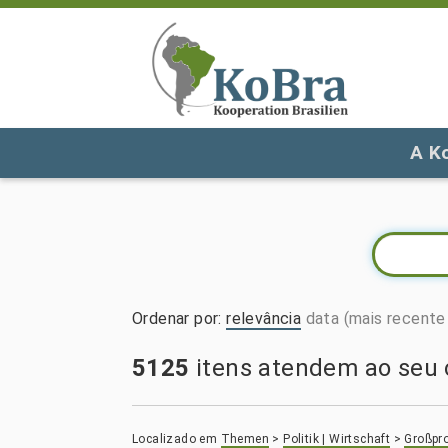
A K
Ordenar por
:
relevância
data (mais recente 
5125
itens atendem ao seu c
Localizado em
Themen
>
Politik | Wirtschaft
>
Großpro