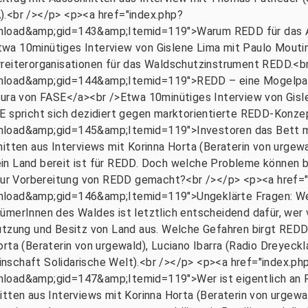
).<br /></p> <p><a href="index.php?
ad&amp;gid=143&amp;Itemid=119">Warum REDD für das Ama
wa 10minütiges Interview von Gislene Lima mit Paulo Mouti
rreiterorganisationen für das Waldschutzinstrument REDD.<b
ad&amp;gid=144&amp;Itemid=119">REDD – eine Mogelpack
Tura von FASE</a><br />Etwa 10minütiges Interview von Gisle
E spricht sich dezidiert gegen marktorientierte REDD-Konze
ad&amp;gid=145&amp;Itemid=119">Investoren das Bett m
nitten aus Interviews mit Korinna Horta (Beraterin von urgew
ein Land bereit ist für REDD. Doch welche Probleme können
n zur Vorbereitung von REDD gemacht?<br /></p> <p><a href=
ad&amp;gid=146&amp;Itemid=119">Ungeklärte Fragen: Wem
ümerInnen des Waldes ist letztlich entscheidend dafür, wer v
utzung und Besitz von Land aus. Welche Gefahren birgt REDD
orta (Beraterin von urgewald), Luciano Ibarra (Radio Dreyec
nschaft Solidarische Welt).<br /></p> <p><a href="index.ph
d&amp;gid=147&amp;Itemid=119">Wer ist eigentlich an RE
itten aus Interviews mit Korinna Horta (Beraterin von urgew