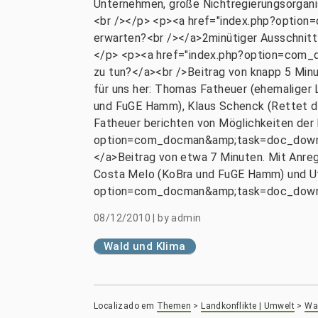
Unternehmen, große Nichtregierungsorgani
<br /></p> <p><a href="index.php?opti
erwarten?<br /></a>2minütiger Ausschnitt 
</p> <p><a href="index.php?option=com
zu tun?</a><br />Beitrag von knapp 5 Mi
für uns her: Thomas Fatheuer (ehemaliger L
und FuGE Hamm), Klaus Schenck (Rettet d
Fatheuer berichten von Möglichkeiten der
option=com_docman&amp;task=doc_downloa
</a>Beitrag von etwa 7 Minuten. Mit Anre
Costa Melo (KoBra und FuGE Hamm) und Ut
option=com_docman&amp;task=doc_downl
08/12/2010
|
by
admin
Wald und Klima
Localizado em
Themen
>
Landkonflikte | Umwelt
>
Wal