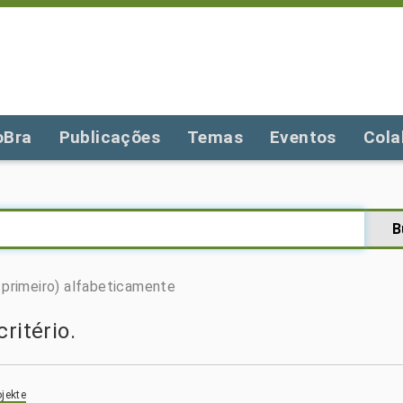
oBra
Publicações
Temas
Eventos
Cola
primeiro)
alfabeticamente
ritério.
jekte