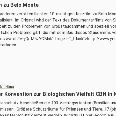
m zu Belo Monte
 anderen veröffentlichten 10-minütigen Kurzfilm zu Belo Mo
alisiert. Im Original wird der Text des Dokumentarfilms von 
arbeit zu den Problemen von Großstaudämmen und speziell vo
zlichen Probleme gibt, die mit dem Bau dieses Staudamms ver
e.com/watch?v=jQeM5zYCMnk" target="_blank">http://www.
terladen.
d | Klima
r Konvention zur Biologischen Vielfalt CBN in
nschutz beschließen die 193 Vertragsstaaten (Brasilien und
issen : Größere Schutzräume für Pflanzen und Tiere. 17 (bi
len unter Schutz gestellt werden. Wichtig ist hier jedoch au