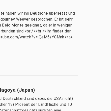
nte haben wir ins Deutsche übersetzt und
Sigourney Weaver gesprochen. Er ist sehr
n Belo Monte geeignet, da er in wenigen
bunden sind.<br /><br />Ihr findet den
youtube.com/watch?v=jQeM5zYCMnk</a>
 Nagoya (Japan)
 Deutschland sind dabei, die USA nicht)
sher 13) Prozent der Landfläche und 10
s Artenschutzgesichtspunkten eine