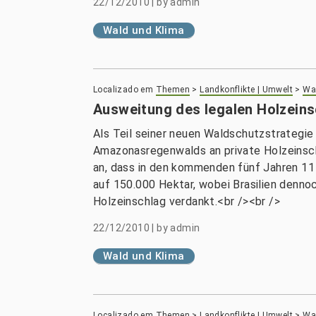
22/12/2010
|
by
admin
Wald und Klima
Localizado em
Themen
>
Landkonflikte | Umwelt
>
Wal
Ausweitung des legalen Holzein
Als Teil seiner neuen Waldschutzstrategie 
Amazonasregenwalds an private Holzeinsch
an, dass in den kommenden fünf Jahren 11
auf 150.000 Hektar, wobei Brasilien dennoc
Holzeinschlag verdankt.<br /><br />
22/12/2010
|
by
admin
Wald und Klima
Localizado em
Themen
>
Landkonflikte | Umwelt
>
Wal