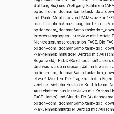
Stiftung Rio) und Wolfgang Kuhlmann (ARA
option=com_docman&amp;task=doc_downlo
mit Paulo Moutinho von IPAM</a> <br />Et
brasilianischen Amazonasgebiet zu den Vo
option=com_docman&amp;task=doc_downlo
Interessengruppen: Interview mit Letícia 
Nichtregierungsorganisation FASE. Die FAS
option=com_docman&amp;task=doc_downlo
</a>4einhalb minütiger Beitrag mit Aussch
Regenwald). REDD-Readiness heißt, dass 
Und was wurde in diesem Jahr in Brasilie
option=com_docman&amp;task=doc_downlo
etwa 6 Minuten. Die Frage nach den Eigent
zeichnet sich durch starke Konflikte um N
Ausschnitten aus Interviews mit Korinna H
FuGE Hamm) und Claudia Fix (Aktionsgemei
option=com_docman&amp;task=doc_downloa
</a>3einhalbminütiger Beitrag mit Ausschn