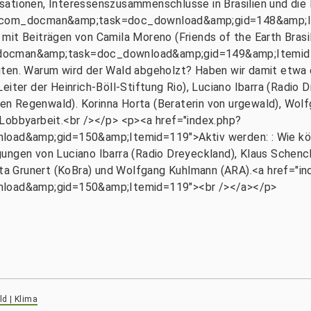
sationen, Interessenszusammenschlüsse in Brasilien und die
on=com_docman&amp;task=doc_download&amp;gid=148&amp;I
mit Beiträgen von Camila Moreno (Friends of the Earth Brasi
_docman&amp;task=doc_download&amp;gid=149&amp;Itemid=1
nuten. Warum wird der Wald abgeholzt? Haben wir damit etw
eiter der Heinrich-Böll-Stiftung Rio), Luciano Ibarra (Radi
en Regenwald). Korinna Horta (Beraterin von urgewald), Wo
 Lobbyarbeit.<br /></p> <p><a href="index.php?
d&amp;gid=150&amp;Itemid=119">Aktiv werden: : Wie könne
gungen von Luciano Ibarra (Radio Dreyeckland), Klaus Schen
a Grunert (KoBra) und Wolfgang Kuhlmann (ARA).<a href="in
oad&amp;gid=150&amp;Itemid=119"><br /></a></p>
d | Klima