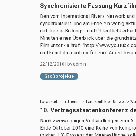
Synchronisierte Fassung Kurzfil
Den vom International Rivers Network und
synchronisiert, und am Ende ein wenig aktu
gut für die Bildungs- und Öffentlichkeits
Minuten einen Überblick über die grundsät
Film unter <a href="http://www.youtub
und könnt ihn euch so für eure Arbeit herun
22/12/2010
|
by
admin
Großprojekte
Localizado em
Themen
>
Landkonflikte | Umwelt
>
Wal
10. Vertragsstaatenkonferenz de
Nach zweiwöchigen Verhandlungen zum Arte
Ende Oktober 2010 eine Reihe von Komprom
(bisher 1,3) Prozent der Meeresfläche sol