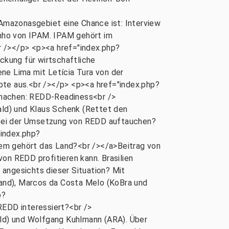
zonasgebiet eine Chance ist: Interview
nho von IPAM. IPAM gehört im
r /></p> <p><a href="index.php?
ung für wirtschaftliche
ne Lima mit Letícia Tura von der
pte aus.<br /></p> <p><a href="index.php?
achen: REDD-Readiness<br />
ald) und Klaus Schenk (Rettet den
 bei der Umsetzung von REDD auftauchen?
"index.php?
 gehört das Land?<br /></a>Beitrag von
on REDD profitieren kann. Brasilien
 angesichts dieser Situation? Mit
kland), Marcos da Costa Melo (KoBra und
p?
DD interessiert?<br />
ald) und Wolfgang Kuhlmann (ARA). Über