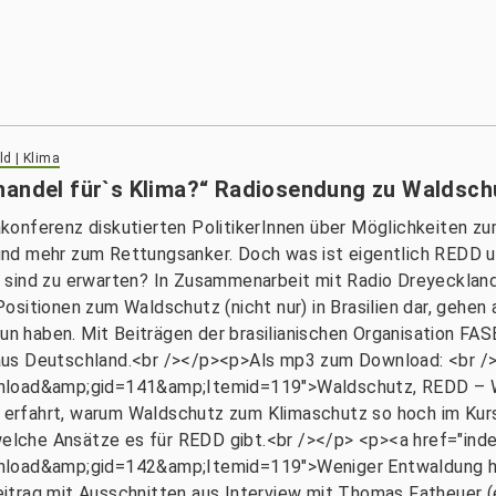
d | Klima
handel für`s Klima?“ Radiosendung zu Waldsch
konferenz diskutierten PolitikerInnen über Möglichkeiten z
nd mehr zum Rettungsanker. Doch was ist eigentlich REDD u
 sind zu erwarten? In Zusammenarbeit mit Radio Dreyeckland
 Positionen zum Waldschutz (nicht nur) in Brasilien dar, gehen
 tun haben. Mit Beiträgen der brasilianischen Organisation F
aus Deutschland.<br /></p><p>Als mp3 zum Download: <br /
ad&amp;gid=141&amp;Itemid=119">Waldschutz, REDD – Was
er erfahrt, warum Waldschutz zum Klimaschutz so hoch im Kur
 welche Ansätze es für REDD gibt.<br /></p> <p><a href="ind
ad&amp;gid=142&amp;Itemid=119">Weniger Entwaldung hei
trag mit Ausschnitten aus Interview mit Thomas Fatheuer (e