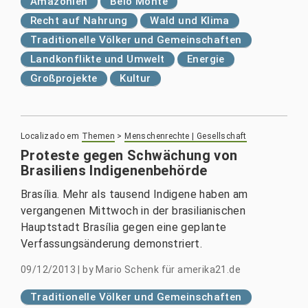
Amazonien
Belo Monte
Recht auf Nahrung
Wald und Klima
Traditionelle Völker und Gemeinschaften
Landkonflikte und Umwelt
Energie
Großprojekte
Kultur
Localizado em
Themen
>
Menschenrechte | Gesellschaft
Proteste gegen Schwächung von
Brasiliens Indigenenbehörde
Brasília. Mehr als tausend Indigene haben am
vergangenen Mittwoch in der brasilianischen
Hauptstadt Brasília gegen eine geplante
Verfassungsänderung demonstriert.
09/12/2013
|
by
Mario Schenk für amerika21.de
Traditionelle Völker und Gemeinschaften