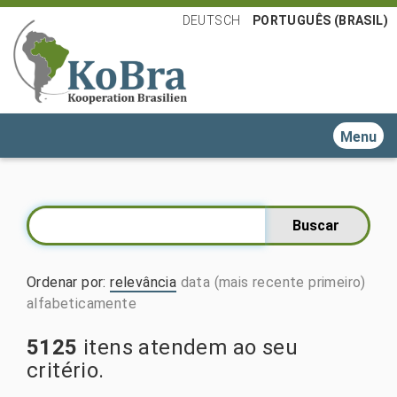
DEUTSCH
PORTUGUÊS (BRASIL)
Toggle n
Ordenar por
:
relevância
data (mais recente primeiro)
alfabeticamente
5125
itens atendem ao seu
critério.