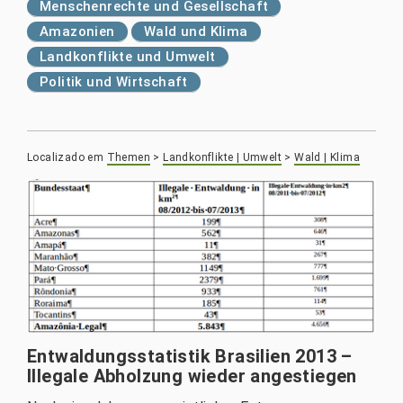
Menschenrechte und Gesellschaft
Amazonien
Wald und Klima
Landkonflikte und Umwelt
Politik und Wirtschaft
Localizado em
Themen
>
Landkonflikte | Umwelt
>
Wald | Klima
Entwaldungsstatistik Brasilien 2013 –
Illegale Abholzung wieder angestiegen