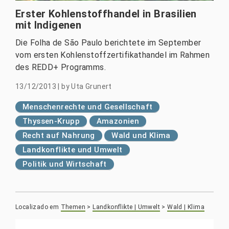
Erster Kohlenstoffhandel in Brasilien
mit Indigenen
Die Folha de São Paulo berichtete im September
vom ersten Kohlenstoffzertifikathandel im Rahmen
des REDD+ Programms.
13/12/2013
|
by
Uta Grunert
Menschenrechte und Gesellschaft
Thyssen-Krupp
Amazonien
Recht auf Nahrung
Wald und Klima
Landkonflikte und Umwelt
Politik und Wirtschaft
Localizado em
Themen
>
Landkonflikte | Umwelt
>
Wald | Klima