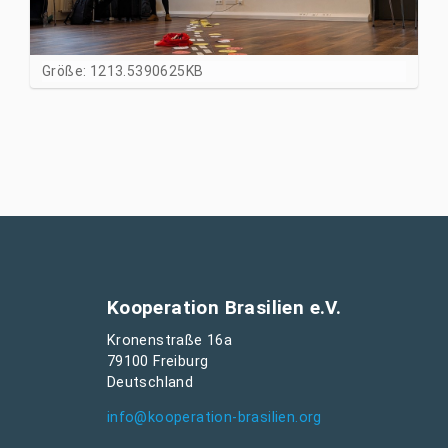
Z
Größe: 1213.5390625KB
e
i
g
e
B
i
l
d
i
n
v
Kooperation Brasilien e.V.
o
Kronenstraße 16a
l
79100 Freiburg
l
Deutschland
e
r
info@kooperation-brasilien.org
G