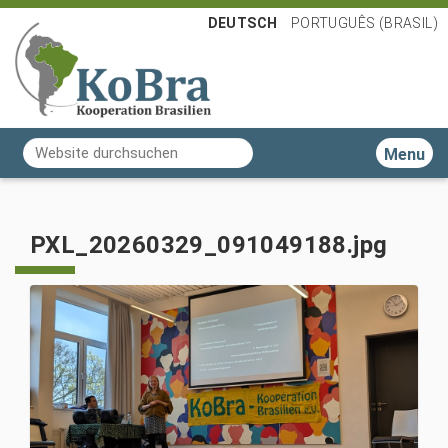
DEUTSCH
PORTUGUÊS (BRASIL)
Website durchsuchen
Toggle n
Erweiterte Suche…
PXL_20260329_091049188.jpg