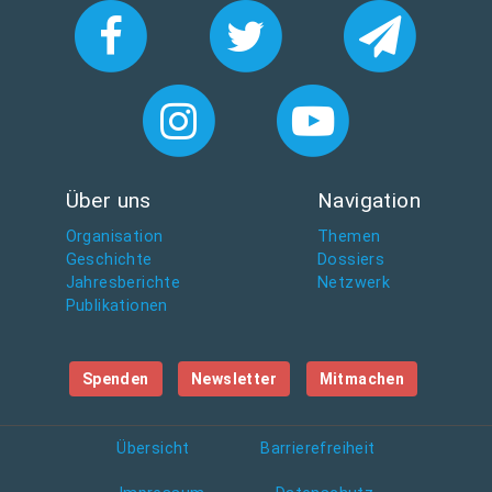
r
ö
ß
e
…
Über uns
Navigation
Organisation
Themen
Geschichte
Dossiers
Jahresberichte
Netzwerk
Publikationen
Spenden
Newsletter
Mitmachen
Übersicht
Barrierefreiheit