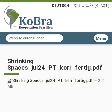
DEUTSCH
PORTUGUÊS (BRASIL)
Website durchsuchen
Toggle n
Erweiterte Suche…
Shrinking
Spaces_jul24_PT_korr_fertig.pdf
Shrinking Spaces_jul24_PT_korr_fertig.pdf
— 2.4
MB