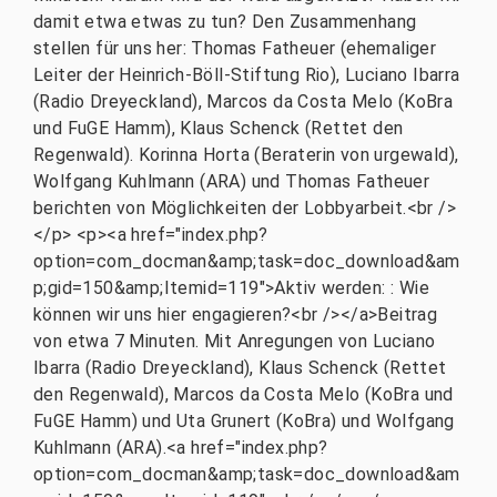
damit etwa etwas zu tun? Den Zusammenhang
stellen für uns her: Thomas Fatheuer (ehemaliger
Leiter der Heinrich-Böll-Stiftung Rio), Luciano Ibarra
(Radio Dreyeckland), Marcos da Costa Melo (KoBra
und FuGE Hamm), Klaus Schenck (Rettet den
Regenwald). Korinna Horta (Beraterin von urgewald),
Wolfgang Kuhlmann (ARA) und Thomas Fatheuer
berichten von Möglichkeiten der Lobbyarbeit.<br />
</p> <p><a href="index.php?
option=com_docman&amp;task=doc_download&am
p;gid=150&amp;Itemid=119">Aktiv werden: : Wie
können wir uns hier engagieren?<br /></a>Beitrag
von etwa 7 Minuten. Mit Anregungen von Luciano
Ibarra (Radio Dreyeckland), Klaus Schenck (Rettet
den Regenwald), Marcos da Costa Melo (KoBra und
FuGE Hamm) und Uta Grunert (KoBra) und Wolfgang
Kuhlmann (ARA).<a href="index.php?
option=com_docman&amp;task=doc_download&am