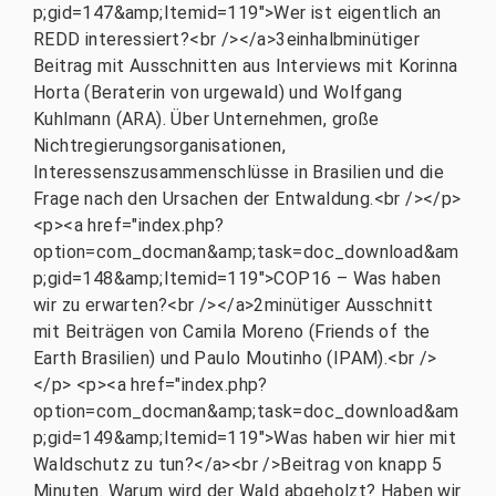
p;gid=147&amp;Itemid=119">Wer ist eigentlich an
REDD interessiert?<br /></a>3einhalbminütiger
Beitrag mit Ausschnitten aus Interviews mit Korinna
Horta (Beraterin von urgewald) und Wolfgang
Kuhlmann (ARA). Über Unternehmen, große
Nichtregierungsorganisationen,
Interessenszusammenschlüsse in Brasilien und die
Frage nach den Ursachen der Entwaldung.<br /></p>
<p><a href="index.php?
option=com_docman&amp;task=doc_download&am
p;gid=148&amp;Itemid=119">COP16 – Was haben
wir zu erwarten?<br /></a>2minütiger Ausschnitt
mit Beiträgen von Camila Moreno (Friends of the
Earth Brasilien) und Paulo Moutinho (IPAM).<br />
</p> <p><a href="index.php?
option=com_docman&amp;task=doc_download&am
p;gid=149&amp;Itemid=119">Was haben wir hier mit
Waldschutz zu tun?</a><br />Beitrag von knapp 5
Minuten. Warum wird der Wald abgeholzt? Haben wir