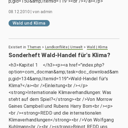
p;gid=150&amp;Itemid=119"><br /></a></p>
08.12.2010
|
von
admin
Wald und Klima
Existiert in
Themen
>
Landkonflikte | Umwelt
>
Wald | Klima
Sonderheft Wald-Handel für's Klima?
<h3>Kapitel 1 </h3><p><a href="index.php?
option=com_docman&amp;task=doc_download&am
p;gid=134&amp;Itemid=119">Wald-Handel für's
Klima?</a><br />Einleitung<br /></p>
<strong>Internationale Klimaverhandlungen: Was
steht auf dem Spiel?</strong><br />Von Morrow
Gaines Campbell und Rubens Harry Born<br /><p>
<br /><strong>REDD und die internationalen
Klimaverhandlungen</strong><br />Von Wolfgang
Kuhlmann<br /><br /><strong>Bringt REDD uns