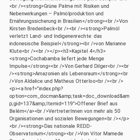
<br /><strong>Grüne Palme mit Risiken und
Nebenwirkungen – Palmölproduktion und
Ernährungssicherung in Brasilien</strong><br />Von
Kirsten Bredenbeck<br /><br /><strong>Palmöl
verletzt Land- und Indigenenrechte: das
indonesische Beispiel</strong><br />von Marianne
Klute<br /><br /></p><h3>Kapitel 4</h3>
<strong>Cochabamba liefert jede Menge
Impulse</strong><br />Von Gerhard Dilger<br /><br
/><strong>Amazonien als Lebensraum</strong><br
/>Von Aldalice und Matheus Otterloo<br /><br />
<p><a href="index.php?
option=com_docman&amp;task=doc_download&am
p;gid=137&amp;Itemid=119">Offener Brief aus
Belém</a><br />VertreterInnen von mehr als 50
Organisationen und sozialen Bewegungen<br /></p>
<br /><strong>Das nationale REDD-
Observatorium</strong><br />Von Vítor Mamede