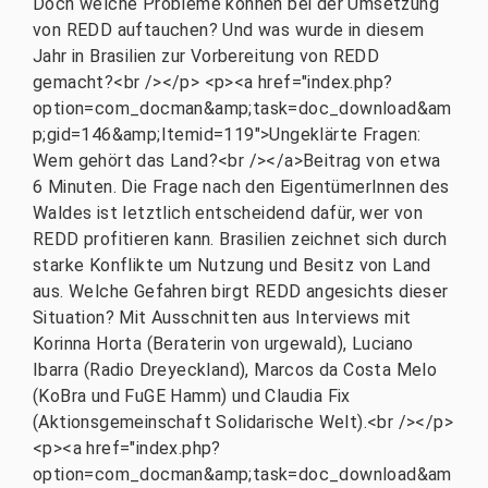
Doch welche Probleme können bei der Umsetzung
von REDD auftauchen? Und was wurde in diesem
Jahr in Brasilien zur Vorbereitung von REDD
gemacht?<br /></p> <p><a href="index.php?
option=com_docman&amp;task=doc_download&am
p;gid=146&amp;Itemid=119">Ungeklärte Fragen:
Wem gehört das Land?<br /></a>Beitrag von etwa
6 Minuten. Die Frage nach den EigentümerInnen des
Waldes ist letztlich entscheidend dafür, wer von
REDD profitieren kann. Brasilien zeichnet sich durch
starke Konflikte um Nutzung und Besitz von Land
aus. Welche Gefahren birgt REDD angesichts dieser
Situation? Mit Ausschnitten aus Interviews mit
Korinna Horta (Beraterin von urgewald), Luciano
Ibarra (Radio Dreyeckland), Marcos da Costa Melo
(KoBra und FuGE Hamm) und Claudia Fix
(Aktionsgemeinschaft Solidarische Welt).<br /></p>
<p><a href="index.php?
option=com_docman&amp;task=doc_download&am