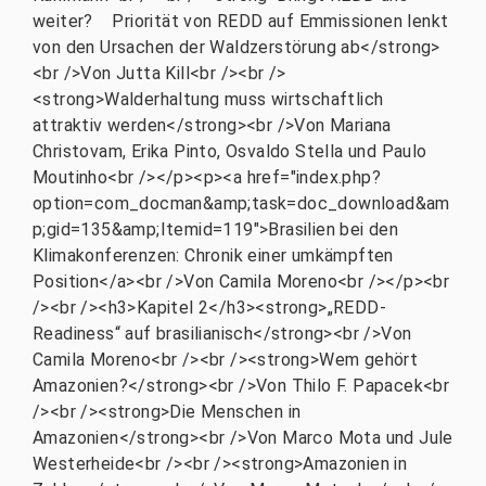
weiter? Priorität von REDD auf Emmissionen lenkt
von den Ursachen der Waldzerstörung ab</strong>
<br />Von Jutta Kill<br /><br />
<strong>Walderhaltung muss wirtschaftlich
attraktiv werden</strong><br />Von Mariana
Christovam, Erika Pinto, Osvaldo Stella und Paulo
Moutinho<br /></p><p><a href="index.php?
option=com_docman&amp;task=doc_download&am
p;gid=135&amp;Itemid=119">Brasilien bei den
Klimakonferenzen: Chronik einer umkämpften
Position</a><br />Von Camila Moreno<br /></p><br
/><br /><h3>Kapitel 2</h3><strong>„REDD-
Readiness“ auf brasilianisch</strong><br />Von
Camila Moreno<br /><br /><strong>Wem gehört
Amazonien?</strong><br />Von Thilo F. Papacek<br
/><br /><strong>Die Menschen in
Amazonien</strong><br />Von Marco Mota und Jule
Westerheide<br /><br /><strong>Amazonien in