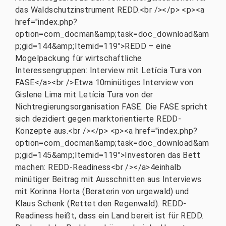
das Waldschutzinstrument REDD.<br /></p> <p><a
href="index.php?
option=com_docman&amp;task=doc_download&am
p;gid=144&amp;Itemid=119">REDD – eine
Mogelpackung für wirtschaftliche
Interessengruppen: Interview mit Letícia Tura von
FASE</a><br />Etwa 10minütiges Interview von
Gislene Lima mit Letícia Tura von der
Nichtregierungsorganisation FASE. Die FASE spricht
sich dezidiert gegen marktorientierte REDD-
Konzepte aus.<br /></p> <p><a href="index.php?
option=com_docman&amp;task=doc_download&am
p;gid=145&amp;Itemid=119">Investoren das Bett
machen: REDD-Readiness<br /></a>4einhalb
minütiger Beitrag mit Ausschnitten aus Interviews
mit Korinna Horta (Beraterin von urgewald) und
Klaus Schenk (Rettet den Regenwald). REDD-
Readiness heißt, dass ein Land bereit ist für REDD.