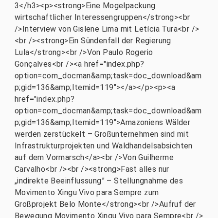
3</h3><p><strong>Eine Mogelpackung
wirtschaftlicher Interessengruppen</strong><br
/>Interview von Gislene Lima mit Letícia Tura<br />
<br /><strong>Ein Sündenfall der Regierung
Lula</strong><br />Von Paulo Rogerio
Gonçalves<br /><a href="index.php?
option=com_docman&amp;task=doc_download&am
p;gid=136&amp;Itemid=119"></a></p><p><a
href="index.php?
option=com_docman&amp;task=doc_download&am
p;gid=136&amp;Itemid=119">Amazoniens Wälder
werden zerstückelt – Großunternehmen sind mit
Infrastrukturprojekten und Waldhandelsabsichten
auf dem Vormarsch</a><br />Von Guilherme
Carvalho<br /><br /><strong>Fast alles nur
„indirekte Beeinflussung” – Stellungnahme des
Movimento Xingu Vivo para Sempre zum
Großprojekt Belo Monte</strong><br />Aufruf der
Bewegung Movimento Xingu Vivo para Sempre<br />