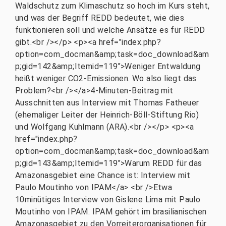
Waldschutz zum Klimaschutz so hoch im Kurs steht,
und was der Begriff REDD bedeutet, wie dies
funktionieren soll und welche Ansätze es für REDD
gibt.<br /></p> <p><a href="index.php?
option=com_docman&amp;task=doc_download&am
p;gid=142&amp;Itemid=119">Weniger Entwaldung
heißt weniger CO2-Emissionen. Wo also liegt das
Problem?<br /></a>4-Minuten-Beitrag mit
Ausschnitten aus Interview mit Thomas Fatheuer
(ehemaliger Leiter der Heinrich-Böll-Stiftung Rio)
und Wolfgang Kuhlmann (ARA).<br /></p> <p><a
href="index.php?
option=com_docman&amp;task=doc_download&am
p;gid=143&amp;Itemid=119">Warum REDD für das
Amazonasgebiet eine Chance ist: Interview mit
Paulo Moutinho von IPAM</a> <br />Etwa
10minütiges Interview von Gislene Lima mit Paulo
Moutinho von IPAM. IPAM gehört im brasilianischen
Amazonasgebiet zu den Vorreiterorganisationen für