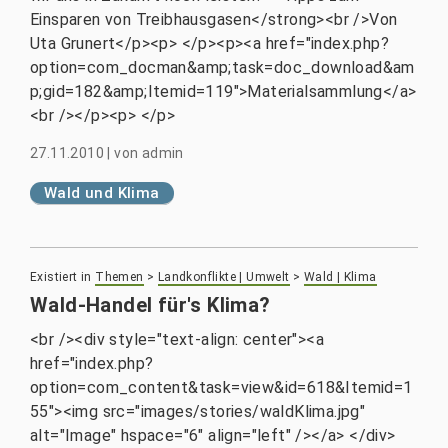
Einsparen von Treibhausgasen</strong><br />Von
Uta Grunert</p><p> </p><p><a href="index.php?
option=com_docman&amp;task=doc_download&am
p;gid=182&amp;Itemid=119">Materialsammlung</a>
<br /></p><p> </p>
27.11.2010
|
von
admin
Wald und Klima
Existiert in
Themen
>
Landkonflikte | Umwelt
>
Wald | Klima
Wald-Handel für's Klima?
<br /><div style="text-align: center"><a
href="index.php?
option=com_content&task=view&id=618&Itemid=1
55"><img src="images/stories/waldKlima.jpg"
alt="Image" hspace="6" align="left" /></a> </div>