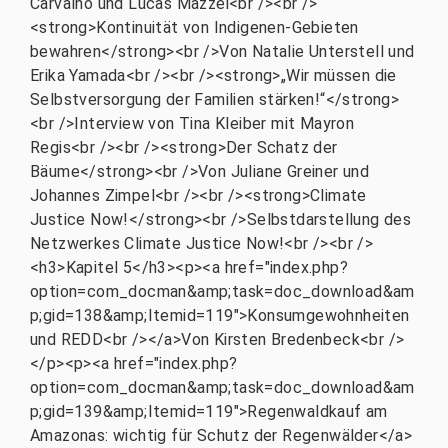
Carvalho und Lucas Mazzei<br /><br />
<strong>Kontinuität von Indigenen-Gebieten
bewahren</strong><br />Von Natalie Unterstell und
Erika Yamada<br /><br /><strong>„Wir müssen die
Selbstversorgung der Familien stärken!“</strong>
<br />Interview von Tina Kleiber mit Mayron
Regis<br /><br /><strong>Der Schatz der
Bäume</strong><br />Von Juliane Greiner und
Johannes Zimpel<br /><br /><strong>Climate
Justice Now!</strong><br />Selbstdarstellung des
Netzwerkes Climate Justice Now!<br /><br />
<h3>Kapitel 5</h3><p><a href="index.php?
option=com_docman&amp;task=doc_download&am
p;gid=138&amp;Itemid=119">Konsumgewohnheiten
und REDD<br /></a>Von Kirsten Bredenbeck<br />
</p><p><a href="index.php?
option=com_docman&amp;task=doc_download&am
p;gid=139&amp;Itemid=119">Regenwaldkauf am
Amazonas: wichtig für Schutz der Regenwälder</a>