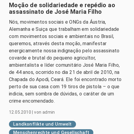
Moção de solidariedade e repédio ao
assassinato de José Maria Filho
Nós, movimentos sociais e ONGs da Áustria,
Alemanha e Suiça que trabalham em solidariedade
com movimentos sociais e ambientais no Brasil,
queremos, através desta moção, manifestar
energicamente nossa indignação pelo assassinato
covarde e brutal do pequeno agricultor,
ambientalista e líder comunitário José Maria Filho,
de 44 anos, ocorrido no dia 21 de abril de 2010, na
Chapada do Apodi, Ceará. Ele foi encontrado morto
perto de sua casa com 19 tiros de pistola – o que
indicia, sem sombra de dúvidas, o caráter de um
crime encomendado.
12.05.2010
|
von
admin
Landkonflikte und Umwelt
Menschenrechte und Gesellschaft