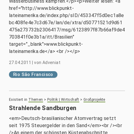
Wasserbusiness kämpfen.</p><p>Weiter lesen: <a
href="http://www.blickpunkt-
lateinamerika.de/index.php/sID/453347f5d0ec1a8e
bc408fe4e7c3d67e/lan/de/xtra/d50771521d9d61
475a273732b2306417/msg/6123897f87b66af9de4
703841f0e3b1a/itt/Brasilien"
target="_blank">www.blickpunkt-
lateinamerika.de</a> <br /></p>
27.04.2011
|
von
Adveniat
Rio São Francisco
Existiert in
Themen
>
Politik | Wirtschaft
>
Großprojekte
Strahlende Sandburgen
<em>Deutsch-brasilianischer Atomvertrag setzt
seit 1975 Steuergelder in den Sand</em><br /><br
/>An einem der schönsten Küstenabschnitte