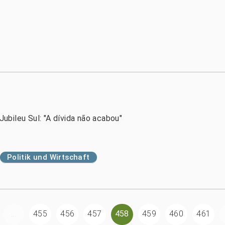
bileu Sul: "A dívida não acabou"
Politik und Wirtschaft
...
455
456
457
458
459
460
461