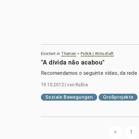
Existiert in
Themen
>
Politik | Wirtschaft
"A dívida não acabou"
Recomendamos o seguinte vídeo, da rede Ju
19.10.2012
|
von
KoBra
Soziale Bewegungen
Großprojekte
1