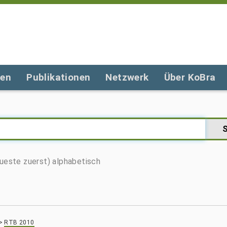
gen
Publikationen
Netzwerk
Über KoBra
ueste zuerst)
alphabetisch
>
RTB 2010