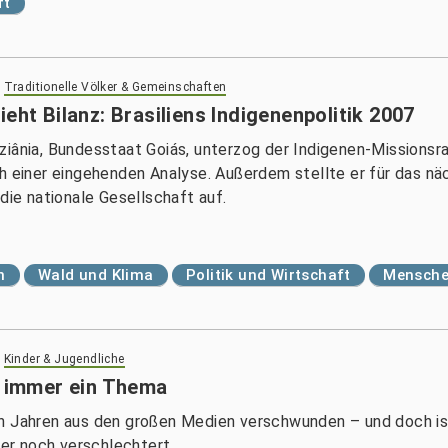
ft
>
Traditionelle Völker & Gemeinschaften
eht Bilanz: Brasiliens Indigenenpolitik 2007
ziânia, Bundesstaat Goiás, unterzog der Indigenen-Missionsra
ch einer eingehenden Analyse. Außerdem stellte er für das nä
die nationale Gesellschaft auf.
n
Wald und Klima
Politik und Wirtschaft
Mensche
>
Kinder & Jugendliche
h immer ein Thema
en Jahren aus den großen Medien verschwunden – und doch is
her noch verschlechtert.