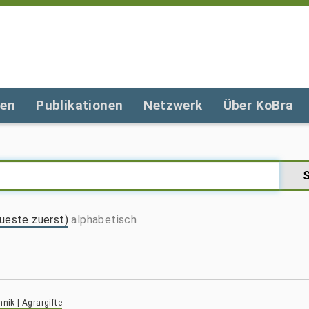
gen
Publikationen
Netzwerk
Über KoBra
ueste zuerst)
alphabetisch
nik | Agrargifte