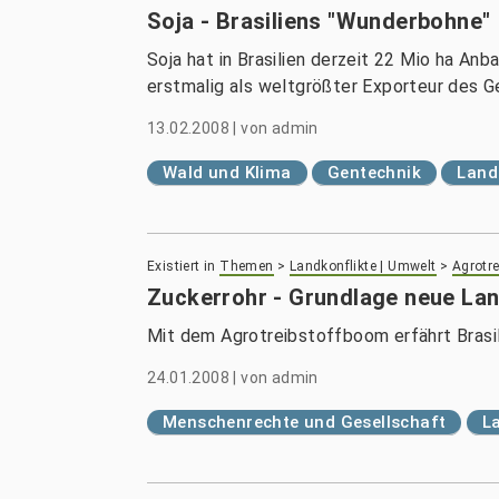
Soja - Brasiliens "Wunderbohne"
Soja hat in Brasilien derzeit 22 Mio ha Anb
erstmalig als weltgrößter Exporteur des Ge
13.02.2008
|
von
admin
Wald und Klima
Gentechnik
Land
Existiert in
Themen
>
Landkonflikte | Umwelt
>
Agrotre
Zuckerrohr - Grundlage neue Lan
Mit dem Agrotreibstoffboom erfährt Brasil
24.01.2008
|
von
admin
Menschenrechte und Gesellschaft
L