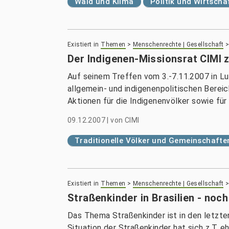
Wald und Klima
Politik und Wirtscha
Existiert in
Themen
>
Menschenrechte | Gesellschaft
Der Indigenen-Missionsrat CIMI zi
Auf seinem Treffen vom 3.-7.11.2007 in Lu
allgemein- und indigenenpolitischen Berei
Aktionen für die Indigenenvölker sowie für 
09.12.2007
|
von
CIMI
Traditionelle Völker und Gemeinschafte
Existiert in
Themen
>
Menschenrechte | Gesellschaft
Straßenkinder in Brasilien - noc
Das Thema Straßenkinder ist in den letzt
Situation der Straßenkinder hat sich z.T. e