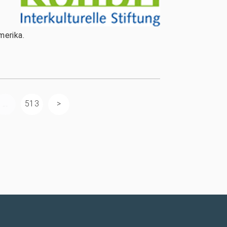
merika.
...
513