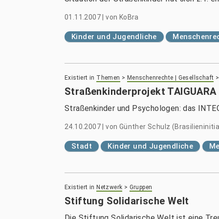
01.11.2007
|
von
KoBra
Kinder und Jugendliche
Menschenrec
Existiert in
Themen
>
Menschenrechte | Gesellschaft
Straßenkinderprojekt TAIGUARA 
Straßenkinder und Psychologen: das IN
24.10.2007
|
von
Günther Schulz (Brasilieninitia
Stadt
Kinder und Jugendliche
Me
Existiert in
Netzwerk
>
Gruppen
Stiftung Solidarische Welt
Die Stiftung Solidarische Welt ist eine Tre