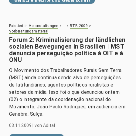
Menschenrechte und Gesellschaft
Existiert in
Veranstaltungen
>
…
>
RTB 2009
>
Vorbereitungsmaterial
Forum 2: Kriminalisierung der ländlichen
sozialen Bewegungen in Brasilien | MST
denuncia perseguição política à OIT e à
ONU
O Movimento dos Trabalhadores Rurais Sem Terra
(MST) ainda continua sendo alvo de perseguições
de latifundiários, agentes políticos ruralistas e
setores da mídia. Isso foi o que denunciou ontem
(02) o integrante da coordenação nacional do
Movimento, João Paulo Rodrigues, em audiência em
Genebra, Suíça.
03.11.2009
|
von
Adital