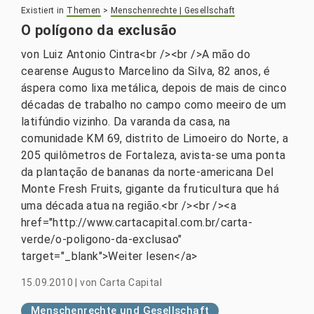
Existiert in
Themen
>
Menschenrechte | Gesellschaft
O polígono da exclusão
von Luiz Antonio Cintra<br /><br />A mão do
cearense Augusto Marcelino da Silva, 82 anos, é
áspera como lixa metálica, depois de mais de cinco
décadas de trabalho no campo como meeiro de um
latifúndio vizinho. Da varanda da casa, na
comunidade KM 69, distrito de Limoeiro do Norte, a
205 quilômetros de Fortaleza, avista-se uma ponta
da plantação de bananas da norte-americana Del
Monte Fresh Fruits, gigante da fruticultura que há
uma década atua na região.<br /><br /><a
href="http://www.cartacapital.com.br/carta-
verde/o-poligono-da-exclusao"
target="_blank">Weiter lesen</a>
15.09.2010
|
von
Carta Capital
Menschenrechte und Gesellschaft