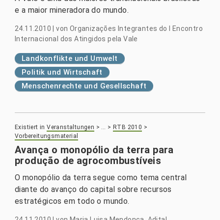
e a maior mineradora do mundo.
24.11.2010
|
von
Organizações Integrantes do I Encontro
Internacional dos Atingidos pela Vale
Landkonflikte und Umwelt
Politik und Wirtschaft
Menschenrechte und Gesellschaft
Existiert in
Veranstaltungen
>
…
>
RTB 2010
>
Vorbereitungsmaterial
Avança o monopólio da terra para
produção de agrocombustíveis
O monopólio da terra segue como tema central
diante do avanço do capital sobre recursos
estratégicos em todo o mundo.
24.11.2010
|
von
Maria Luisa Mendonça, Adital