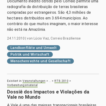
Documento inédito obtido pelo Correio permite uma
radiografia da distribuição de terras brasileiras
compradas por estrangeiros. São 4,3 milhões de
hectares distribuídos em 3.694 municípios. Ao
contrário do que muitos imaginam, o maior interesse
não está na Amazônia.
24.11.2010
|
von
Lúcio Vaz, Correio Braziliense
Landkonflikte und Umwelt
Politik und Wirtschaft
Menschenrechte und Gesellschaft
Existiert in
Veranstaltungen
>
…
>
RTB 2010
>
Vorbereitungsmaterial
Dossiê dos Impactos e Violações da
Vale no Mundo
A Vale é uma das maiores transnacionais brasileiras