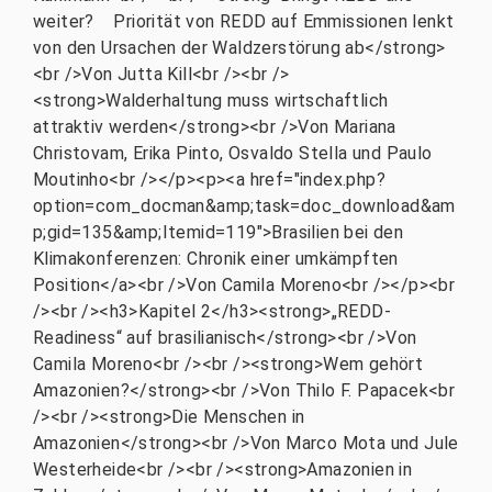
weiter? Priorität von REDD auf Emmissionen lenkt
von den Ursachen der Waldzerstörung ab</strong>
<br />Von Jutta Kill<br /><br />
<strong>Walderhaltung muss wirtschaftlich
attraktiv werden</strong><br />Von Mariana
Christovam, Erika Pinto, Osvaldo Stella und Paulo
Moutinho<br /></p><p><a href="index.php?
option=com_docman&amp;task=doc_download&am
p;gid=135&amp;Itemid=119">Brasilien bei den
Klimakonferenzen: Chronik einer umkämpften
Position</a><br />Von Camila Moreno<br /></p><br
/><br /><h3>Kapitel 2</h3><strong>„REDD-
Readiness“ auf brasilianisch</strong><br />Von
Camila Moreno<br /><br /><strong>Wem gehört
Amazonien?</strong><br />Von Thilo F. Papacek<br
/><br /><strong>Die Menschen in
Amazonien</strong><br />Von Marco Mota und Jule
Westerheide<br /><br /><strong>Amazonien in