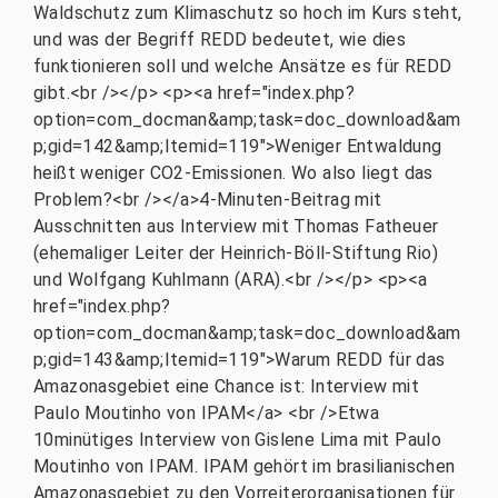
Waldschutz zum Klimaschutz so hoch im Kurs steht,
und was der Begriff REDD bedeutet, wie dies
funktionieren soll und welche Ansätze es für REDD
gibt.<br /></p> <p><a href="index.php?
option=com_docman&amp;task=doc_download&am
p;gid=142&amp;Itemid=119">Weniger Entwaldung
heißt weniger CO2-Emissionen. Wo also liegt das
Problem?<br /></a>4-Minuten-Beitrag mit
Ausschnitten aus Interview mit Thomas Fatheuer
(ehemaliger Leiter der Heinrich-Böll-Stiftung Rio)
und Wolfgang Kuhlmann (ARA).<br /></p> <p><a
href="index.php?
option=com_docman&amp;task=doc_download&am
p;gid=143&amp;Itemid=119">Warum REDD für das
Amazonasgebiet eine Chance ist: Interview mit
Paulo Moutinho von IPAM</a> <br />Etwa
10minütiges Interview von Gislene Lima mit Paulo
Moutinho von IPAM. IPAM gehört im brasilianischen
Amazonasgebiet zu den Vorreiterorganisationen für