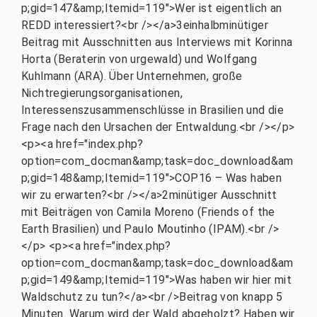
p;gid=147&amp;Itemid=119">Wer ist eigentlich an
REDD interessiert?<br /></a>3einhalbminütiger
Beitrag mit Ausschnitten aus Interviews mit Korinna
Horta (Beraterin von urgewald) und Wolfgang
Kuhlmann (ARA). Über Unternehmen, große
Nichtregierungsorganisationen,
Interessenszusammenschlüsse in Brasilien und die
Frage nach den Ursachen der Entwaldung.<br /></p>
<p><a href="index.php?
option=com_docman&amp;task=doc_download&am
p;gid=148&amp;Itemid=119">COP16 – Was haben
wir zu erwarten?<br /></a>2minütiger Ausschnitt
mit Beiträgen von Camila Moreno (Friends of the
Earth Brasilien) und Paulo Moutinho (IPAM).<br />
</p> <p><a href="index.php?
option=com_docman&amp;task=doc_download&am
p;gid=149&amp;Itemid=119">Was haben wir hier mit
Waldschutz zu tun?</a><br />Beitrag von knapp 5
Minuten. Warum wird der Wald abgeholzt? Haben wir