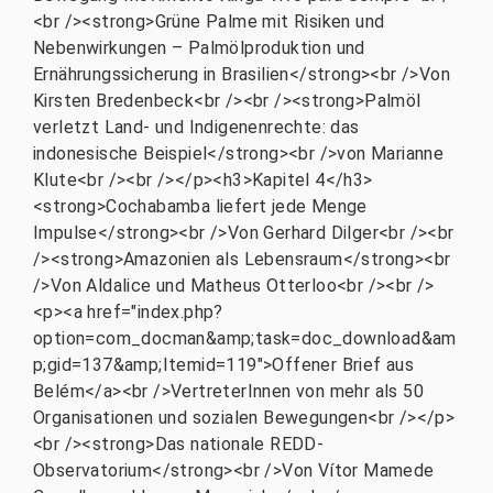
<br /><strong>Grüne Palme mit Risiken und
Nebenwirkungen – Palmölproduktion und
Ernährungssicherung in Brasilien</strong><br />Von
Kirsten Bredenbeck<br /><br /><strong>Palmöl
verletzt Land- und Indigenenrechte: das
indonesische Beispiel</strong><br />von Marianne
Klute<br /><br /></p><h3>Kapitel 4</h3>
<strong>Cochabamba liefert jede Menge
Impulse</strong><br />Von Gerhard Dilger<br /><br
/><strong>Amazonien als Lebensraum</strong><br
/>Von Aldalice und Matheus Otterloo<br /><br />
<p><a href="index.php?
option=com_docman&amp;task=doc_download&am
p;gid=137&amp;Itemid=119">Offener Brief aus
Belém</a><br />VertreterInnen von mehr als 50
Organisationen und sozialen Bewegungen<br /></p>
<br /><strong>Das nationale REDD-
Observatorium</strong><br />Von Vítor Mamede