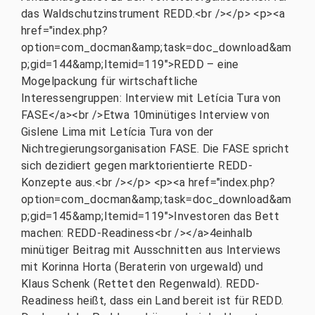
das Waldschutzinstrument REDD.<br /></p> <p><a
href="index.php?
option=com_docman&amp;task=doc_download&am
p;gid=144&amp;Itemid=119">REDD – eine
Mogelpackung für wirtschaftliche
Interessengruppen: Interview mit Letícia Tura von
FASE</a><br />Etwa 10minütiges Interview von
Gislene Lima mit Letícia Tura von der
Nichtregierungsorganisation FASE. Die FASE spricht
sich dezidiert gegen marktorientierte REDD-
Konzepte aus.<br /></p> <p><a href="index.php?
option=com_docman&amp;task=doc_download&am
p;gid=145&amp;Itemid=119">Investoren das Bett
machen: REDD-Readiness<br /></a>4einhalb
minütiger Beitrag mit Ausschnitten aus Interviews
mit Korinna Horta (Beraterin von urgewald) und
Klaus Schenk (Rettet den Regenwald). REDD-
Readiness heißt, dass ein Land bereit ist für REDD.