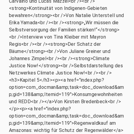
Carvalho und Lucas Mazzei<br /><br />
<strong>Kontinuität von Indigenen-Gebieten
bewahren</strong><br />Von Natalie Unterstell und
Erika Yamada<br /><br /><strong>„Wir müssen die
Selbstversorgung der Familien stärken!“</strong>
<br />Interview von Tina Kleiber mit Mayron
Regis<br /><br /><strong>Der Schatz der
Bäume</strong><br />Von Juliane Greiner und
Johannes Zimpel<br /><br /><strong>Climate
Justice Now!</strong><br />Selbstdarstellung des
Netzwerkes Climate Justice Now!<br /><br />
<h3>Kapitel 5</h3><p><a href="index.php?
option=com_docman&amp;task=doc_download&am
p;gid=138&amp;Itemid=119">Konsumgewohnheiten
und REDD<br /></a>Von Kirsten Bredenbeck<br />
</p><p><a href="index.php?
option=com_docman&amp;task=doc_download&am
p;gid=139&amp;Itemid=119">Regenwaldkauf am
Amazonas: wichtig für Schutz der Regenwälder</a>