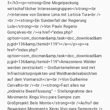
3</h3><p><strong>Eine Mogelpackung
wirtschaftlicher Interessengruppen</strong><br
/>Interview von Gislene Lima mit Letícia Tura<br />
<br /><strong>Ein Sündenfall der Regierung
Lula</strong><br />Von Paulo Rogerio
Gonçalves<br /><a href="index.php?
option=com_docman&amp;task=doc_download&am
p;gid=136&amp;Itemid=119"></a></p><p><a
href="index.php?
option=com_docman&amp;task=doc_download&am
p;gid=136&amp;Itemid=119">Amazoniens Wälder
werden zerstückelt – Großunternehmen sind mit
Infrastrukturprojekten und Waldhandelsabsichten
auf dem Vormarsch</a><br />Von Guilherme
Carvalho<br /><br /><strong>Fast alles nur
„indirekte Beeinflussung” – Stellungnahme des
Movimento Xingu Vivo para Sempre zum
Großprojekt Belo Monte</strong><br />Aufruf der
Bewegung Movimento Xingu Vivo para Sempre<br />