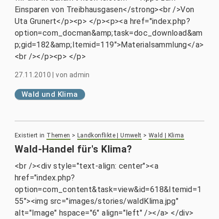
Einsparen von Treibhausgasen</strong><br />Von
Uta Grunert</p><p> </p><p><a href="index.php?
option=com_docman&amp;task=doc_download&am
p;gid=182&amp;Itemid=119">Materialsammlung</a>
<br /></p><p> </p>
27.11.2010
|
von
admin
Wald und Klima
Existiert in
Themen
>
Landkonflikte | Umwelt
>
Wald | Klima
Wald-Handel für's Klima?
<br /><div style="text-align: center"><a
href="index.php?
option=com_content&task=view&id=618&Itemid=1
55"><img src="images/stories/waldKlima.jpg"
alt="Image" hspace="6" align="left" /></a> </div>