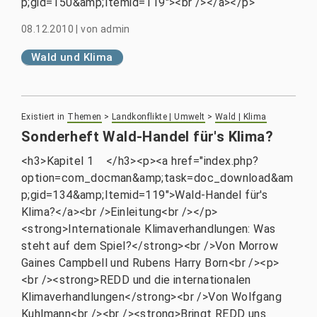
p;gid=150&amp;Itemid=119"><br /></a></p>
08.12.2010
|
von
admin
Wald und Klima
Existiert in
Themen
>
Landkonflikte | Umwelt
>
Wald | Klima
Sonderheft Wald-Handel für's Klima?
<h3>Kapitel 1 </h3><p><a href="index.php?
option=com_docman&amp;task=doc_download&am
p;gid=134&amp;Itemid=119">Wald-Handel für's
Klima?</a><br />Einleitung<br /></p>
<strong>Internationale Klimaverhandlungen: Was
steht auf dem Spiel?</strong><br />Von Morrow
Gaines Campbell und Rubens Harry Born<br /><p>
<br /><strong>REDD und die internationalen
Klimaverhandlungen</strong><br />Von Wolfgang
Kuhlmann<br /><br /><strong>Bringt REDD uns