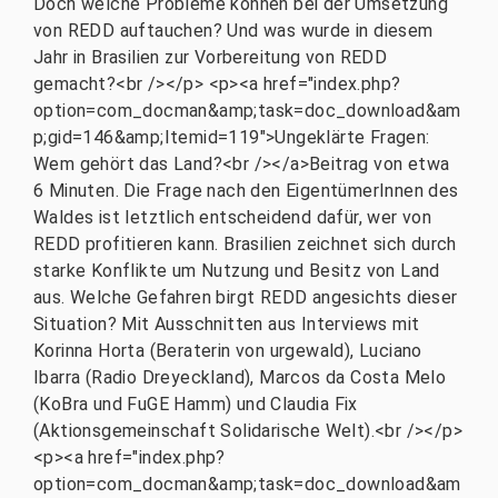
Doch welche Probleme können bei der Umsetzung
von REDD auftauchen? Und was wurde in diesem
Jahr in Brasilien zur Vorbereitung von REDD
gemacht?<br /></p> <p><a href="index.php?
option=com_docman&amp;task=doc_download&am
p;gid=146&amp;Itemid=119">Ungeklärte Fragen:
Wem gehört das Land?<br /></a>Beitrag von etwa
6 Minuten. Die Frage nach den EigentümerInnen des
Waldes ist letztlich entscheidend dafür, wer von
REDD profitieren kann. Brasilien zeichnet sich durch
starke Konflikte um Nutzung und Besitz von Land
aus. Welche Gefahren birgt REDD angesichts dieser
Situation? Mit Ausschnitten aus Interviews mit
Korinna Horta (Beraterin von urgewald), Luciano
Ibarra (Radio Dreyeckland), Marcos da Costa Melo
(KoBra und FuGE Hamm) und Claudia Fix
(Aktionsgemeinschaft Solidarische Welt).<br /></p>
<p><a href="index.php?
option=com_docman&amp;task=doc_download&am