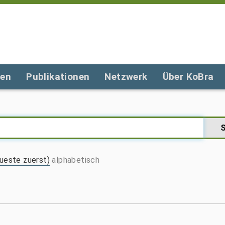
gen
Publikationen
Netzwerk
Über KoBra
ueste zuerst)
alphabetisch