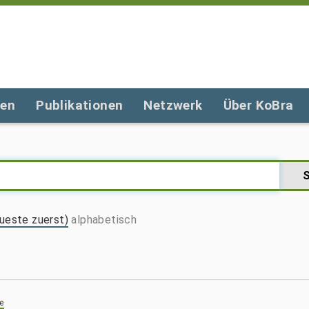
gen
Publikationen
Netzwerk
Über KoBra
ueste zuerst)
alphabetisch
e