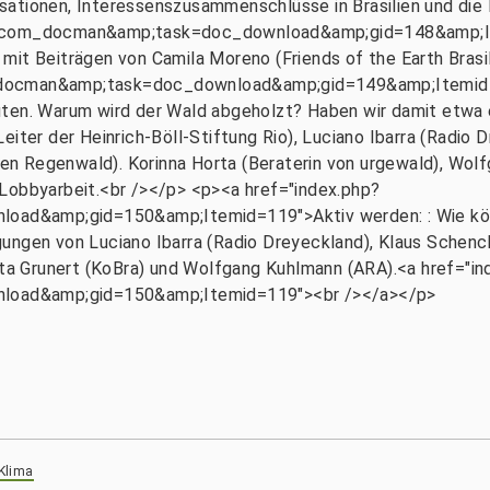
sationen, Interessenszusammenschlüsse in Brasilien und die
on=com_docman&amp;task=doc_download&amp;gid=148&amp;I
mit Beiträgen von Camila Moreno (Friends of the Earth Brasi
_docman&amp;task=doc_download&amp;gid=149&amp;Itemid=1
nuten. Warum wird der Wald abgeholzt? Haben wir damit etw
eiter der Heinrich-Böll-Stiftung Rio), Luciano Ibarra (Radi
en Regenwald). Korinna Horta (Beraterin von urgewald), Wo
 Lobbyarbeit.<br /></p> <p><a href="index.php?
d&amp;gid=150&amp;Itemid=119">Aktiv werden: : Wie könne
gungen von Luciano Ibarra (Radio Dreyeckland), Klaus Schen
a Grunert (KoBra) und Wolfgang Kuhlmann (ARA).<a href="in
oad&amp;gid=150&amp;Itemid=119"><br /></a></p>
 Klima