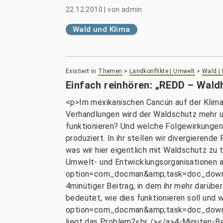
22.12.2010
|
von
admin
Wald und Klima
Existiert in
Themen
>
Landkonflikte | Umwelt
>
Wald |
Einfach reinhören: „REDD – Wald
<p>Im mexikanischen Cancún auf der Klima
Verhandlungen wird der Waldschutz mehr u
funktionieren? Und welche Folgewirkungen
produziert. In ihr stellen wir divergierende
was wir hier eigentlich mit Waldschutz zu
Umwelt- und Entwicklungsorganisationen 
option=com_docman&amp;task=doc_downlo
4minütiger Beitrag, in dem ihr mehr darüb
bedeutet, wie dies funktionieren soll und
option=com_docman&amp;task=doc_downlo
liegt das Problem?<br /></a>4-Minuten-Bei