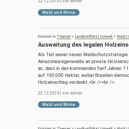
22.12.2010
|
von
admin
Wald und Klima
Existiert in
Themen
>
Landkonflikte | Umwelt
>
Wald |
Ausweitung des legalen Holzein
Als Teil seiner neuen Waldschutzstrategie 
Amazonasregenwalds an private Holzeinsch
an, dass in den kommenden fünf Jahren 11
auf 150.000 Hektar, wobei Brasilien dennoc
Holzeinschlag verdankt.<br /><br />
22.12.2010
|
von
admin
Wald und Klima
Existiert in
Themen
>
Landkonflikte | Umwelt
>
Wald |