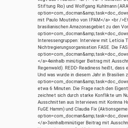
Stiftung Rio) und Wolfgang Kuhlmann (ARA
option=com_docman&amp;task=doc_downlo
mit Paulo Moutinho von IPAM</a> <br />Et
brasilianischen Amazonasgebiet zu den Vo
option=com_docman&amp;task=doc_downlo
Interessengruppen: Interview mit Letícia 
Nichtregierungsorganisation FASE. Die FAS
option=com_docman&amp;task=doc_downlo
</a>4einhalb minütiger Beitrag mit Aussch
Regenwald). REDD-Readiness heißt, dass 
Und was wurde in diesem Jahr in Brasilie
option=com_docman&amp;task=doc_downlo
etwa 6 Minuten. Die Frage nach den Eigent
zeichnet sich durch starke Konflikte um N
Ausschnitten aus Interviews mit Korinna H
FuGE Hamm) und Claudia Fix (Aktionsgemei
option=com_docman&amp;task=doc_downloa
</a>3einhalbminütiger Beitrag mit Ausschn