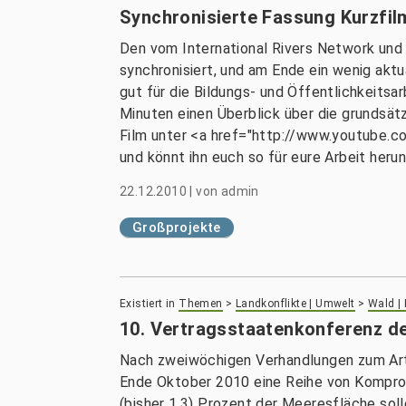
Synchronisierte Fassung Kurzfil
Den vom International Rivers Network und
synchronisiert, und am Ende ein wenig aktu
gut für die Bildungs- und Öffentlichkeits
Minuten einen Überblick über die grundsät
Film unter <a href="http://www.youtub
und könnt ihn euch so für eure Arbeit herun
22.12.2010
|
von
admin
Großprojekte
Existiert in
Themen
>
Landkonflikte | Umwelt
>
Wald |
10. Vertragsstaatenkonferenz de
Nach zweiwöchigen Verhandlungen zum Arte
Ende Oktober 2010 eine Reihe von Komprom
(bisher 1,3) Prozent der Meeresfläche sol