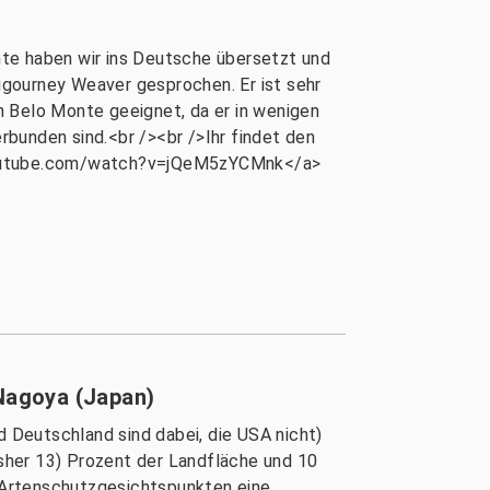
nte haben wir ins Deutsche übersetzt und
Sigourney Weaver gesprochen. Er ist sehr
n Belo Monte geeignet, da er in wenigen
bunden sind.<br /><br />Ihr findet den
youtube.com/watch?v=jQeM5zYCMnk</a>
 Nagoya (Japan)
 Deutschland sind dabei, die USA nicht)
sher 13) Prozent der Landfläche und 10
s Artenschutzgesichtspunkten eine