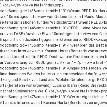
).<br /></p> <p><a href="index.php?
ad&amp;gid=143&amp;Itemid=119">Warum REDD für das Ama
wa 10minütiges Interview von Gislene Lima mit Paulo Mouti
rreiterorganisationen für das Waldschutzinstrument REDD.<b
ad&amp;gid=144&amp;Itemid=119">REDD – eine Mogelpack
Tura von FASE</a><br />Etwa 10minütiges Interview von Gisle
E spricht sich dezidiert gegen marktorientierte REDD-Konze
ad&amp;gid=145&amp;Itemid=119">Investoren das Bett m
nitten aus Interviews mit Korinna Horta (Beraterin von urgew
ein Land bereit ist für REDD. Doch welche Probleme können
n zur Vorbereitung von REDD gemacht?<br /></p> <p><a href=
ad&amp;gid=146&amp;Itemid=119">Ungeklärte Fragen: Wem
ümerInnen des Waldes ist letztlich entscheidend dafür, wer v
utzung und Besitz von Land aus. Welche Gefahren birgt REDD
orta (Beraterin von urgewald), Luciano Ibarra (Radio Dreyec
nschaft Solidarische Welt).<br /></p> <p><a href="index.ph
d&amp;gid=147&amp;Itemid=119">Wer ist eigentlich an RE
itten aus Interviews mit Korinna Horta (Beraterin von urgew