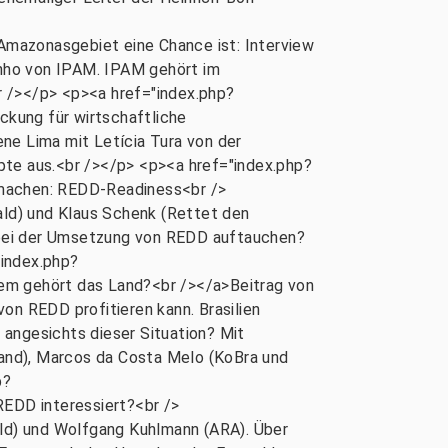
zonasgebiet eine Chance ist: Interview
nho von IPAM. IPAM gehört im
r /></p> <p><a href="index.php?
ung für wirtschaftliche
ne Lima mit Letícia Tura von der
pte aus.<br /></p> <p><a href="index.php?
achen: REDD-Readiness<br />
ald) und Klaus Schenk (Rettet den
 bei der Umsetzung von REDD auftauchen?
"index.php?
 gehört das Land?<br /></a>Beitrag von
on REDD profitieren kann. Brasilien
 angesichts dieser Situation? Mit
kland), Marcos da Costa Melo (KoBra und
p?
DD interessiert?<br />
ald) und Wolfgang Kuhlmann (ARA). Über