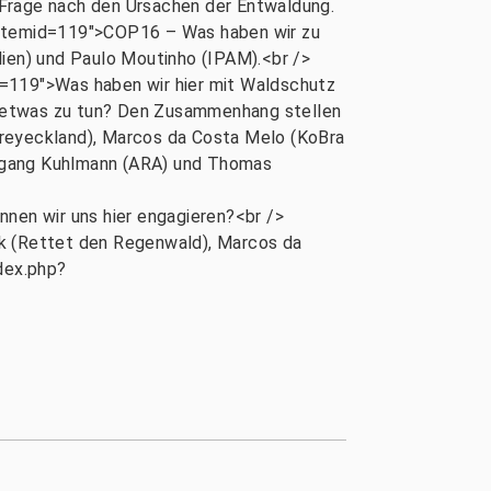
 Frage nach den Ursachen der Entwaldung.
temid=119">COP16 – Was haben wir zu
lien) und Paulo Moutinho (IPAM).<br />
19">Was haben wir hier mit Waldschutz
a etwas zu tun? Den Zusammenhang stellen
o Dreyeckland), Marcos da Costa Melo (KoBra
lfgang Kuhlmann (ARA) und Thomas
n wir uns hier engagieren?<br />
ck (Rettet den Regenwald), Marcos da
dex.php?