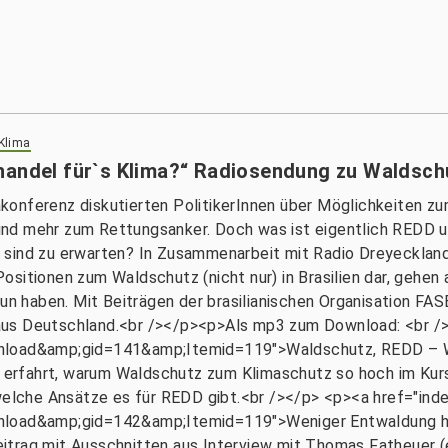
 Klima
handel für`s Klima?“ Radiosendung zu Waldsch
konferenz diskutierten PolitikerInnen über Möglichkeiten z
nd mehr zum Rettungsanker. Doch was ist eigentlich REDD u
 sind zu erwarten? In Zusammenarbeit mit Radio Dreyeckland
 Positionen zum Waldschutz (nicht nur) in Brasilien dar, gehen
 tun haben. Mit Beiträgen der brasilianischen Organisation F
aus Deutschland.<br /></p><p>Als mp3 zum Download: <br /
ad&amp;gid=141&amp;Itemid=119">Waldschutz, REDD – Was
er erfahrt, warum Waldschutz zum Klimaschutz so hoch im Kur
 welche Ansätze es für REDD gibt.<br /></p> <p><a href="ind
ad&amp;gid=142&amp;Itemid=119">Weniger Entwaldung hei
trag mit Ausschnitten aus Interview mit Thomas Fatheuer (e