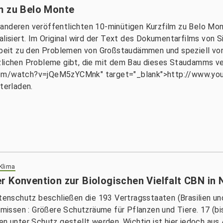
m zu Belo Monte
 anderen veröffentlichten 10-minütigen Kurzfilm zu Belo Mo
alisiert. Im Original wird der Text des Dokumentarfilms von 
arbeit zu den Problemen von Großstaudämmen und speziell vo
zlichen Probleme gibt, die mit dem Bau dieses Staudamms ver
e.com/watch?v=jQeM5zYCMnk" target="_blank">http://www.
terladen.
 Klima
r Konvention zur Biologischen Vielfalt CBN in
nschutz beschließen die 193 Vertragsstaaten (Brasilien und
issen : Größere Schutzräume für Pflanzen und Tiere. 17 (bi
len unter Schutz gestellt werden. Wichtig ist hier jedoch au