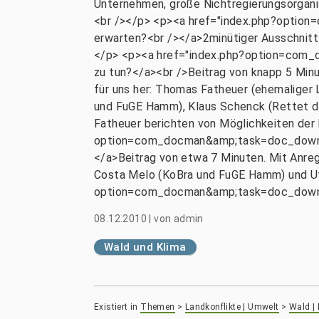
Unternehmen, große Nichtregierungsorgani
<br /></p> <p><a href="index.php?opti
erwarten?<br /></a>2minütiger Ausschnitt 
</p> <p><a href="index.php?option=com
zu tun?</a><br />Beitrag von knapp 5 Mi
für uns her: Thomas Fatheuer (ehemaliger L
und FuGE Hamm), Klaus Schenck (Rettet d
Fatheuer berichten von Möglichkeiten der
option=com_docman&amp;task=doc_downloa
</a>Beitrag von etwa 7 Minuten. Mit Anre
Costa Melo (KoBra und FuGE Hamm) und Ut
option=com_docman&amp;task=doc_downl
08.12.2010
|
von
admin
Wald und Klima
Existiert in
Themen
>
Landkonflikte | Umwelt
>
Wald |