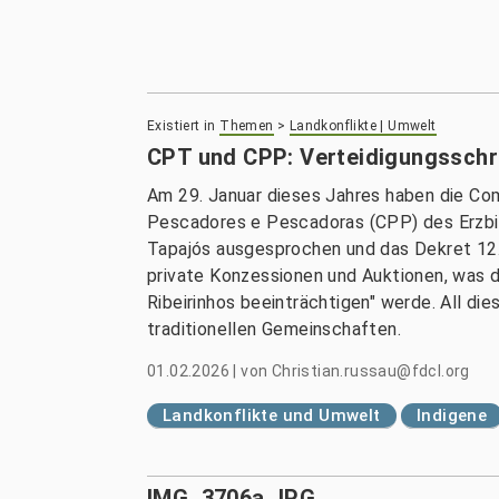
Existiert in
Themen
>
Landkonflikte | Umwelt
CPT und CPP: Verteidigungsschri
Am 29. Januar dieses Jahres haben die Co
Pescadores e Pescadoras (CPP) des Erzbist
Tapajós ausgesprochen und das Dekret 12
private Konzessionen und Auktionen, was d
Ribeirinhos beeinträchtigen" werde. All d
traditionellen Gemeinschaften.
01.02.2026
|
von
Christian.russau@fdcl.org
Landkonflikte und Umwelt
Indigene
IMG_3706a.JPG