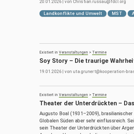
20.01.2026
|
von
Christian.russau@fdcl.org
Landkonflikte und Umwelt
MST
Existiert in
Veranstaltungen
>
Termine
Soy Story – Die traurige Wahrhe
19.01.2026
|
von
uta.grunert@kooperation-bras
Existiert in
Veranstaltungen
>
Termine
Theater der Unterdrückten – Da
Augusto Boal (1931–2009), brasilianischer
Globalen Süden aber sehr einflussreich. Se
sein Theater der Unterdrückten über Argen