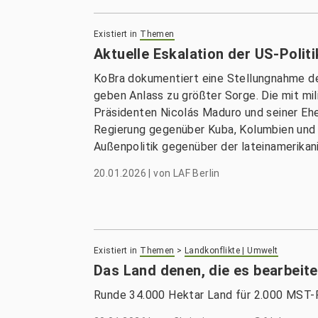
Existiert in
Themen
Aktuelle Eskalation der US-Polit
KoBra dokumentiert eine Stellungnahme des
geben Anlass zu größter Sorge. Die mit mi
Präsidenten Nicolás Maduro und seiner Ehe
Regierung gegenüber Kuba, Kolumbien und 
Außenpolitik gegenüber der lateinamerikan
20.01.2026
|
von
LAF Berlin
Existiert in
Themen
>
Landkonflikte | Umwelt
Das Land denen, die es bearbeit
Runde 34.000 Hektar Land für 2.000 MST-F