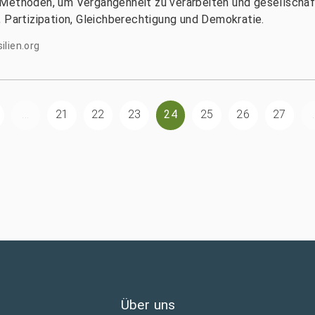
 Methoden, um Vergangenheit zu verarbeiten und gesellschaf
 Partizipation, Gleichberechtigung und Demokratie.
ilien.org
...
21
22
23
24
25
26
27
.
Über uns