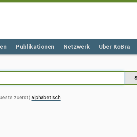
gen
Publikationen
Netzwerk
Über KoBra
ueste zuerst)
alphabetisch