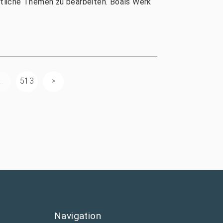
tliche Themen zu bearbeiten. Boals Werk
..
513
Navigation