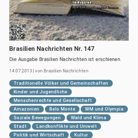
Brasilien Nachrichten Nr. 147
Die Ausgabe Brasilien Nachrichten ist erschienen.
14.07.2013
|
von
Brasilien Nachrichten
Traditionelle Völker und Gemeinschaften
Kinder und Jugendliche
Menschenrechte und Gesellschaft
Amazonien
Belo Monte
WM und Olympia
Soziale Bewegungen
Wald und Klima
Stadt
Landkonflikte und Umwelt
Politik und Wirtschaft
Kultur