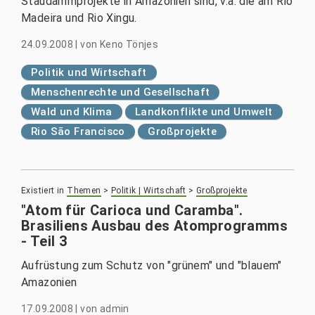
Staudammprojekte in Amazonien sind, v.a. die am Rio
Madeira und Rio Xingu.
24.09.2008
|
von
Keno Tönjes
Politik und Wirtschaft
Menschenrechte und Gesellschaft
Wald und Klima
Landkonflikte und Umwelt
Rio São Francisco
Großprojekte
Existiert in
Themen
>
Politik | Wirtschaft
>
Großprojekte
"Atom für Carioca und Caramba".
Brasiliens Ausbau des Atomprogramms
- Teil 3
Aufrüstung zum Schutz von "grünem" und "blauem"
Amazonien
17.09.2008
|
von
admin