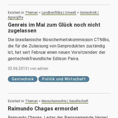
Existiert in
Themen
>
Landkonflikte | Umwelt
>
Gentechnik |
Agrargifte
Genreis im Mai zum Glück noch nicht
zugelassen
Die brasilianische Biosicherheitskommission CTNBio,
die für die Zulassung von Genprodukten zuständig
ist, hat seit Februar einen neuen Vorsitzenden: der
gentechnikfreundliche Edilson Paiva.
02.06.2010
|
von
admin
Gentechnik
Politik und Wirtschaft
Existiert in
Themen
>
Menschenrechte | Gesellschaft
Raimundo Chagas ermordet
Raimundo Chagas, Leiter der Basisgemeinde Vergel