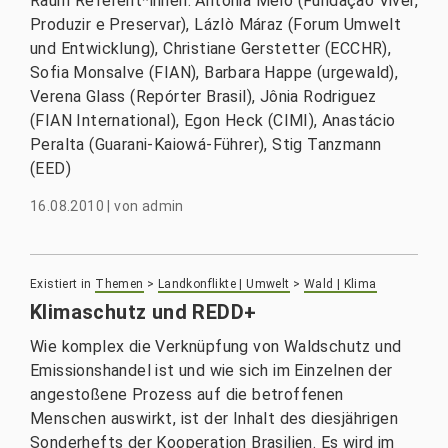
Raum Referent*innen: Antônia Melo (Fundação Viver,
Produzir e Preservar), Lázlò Máraz (Forum Umwelt
und Entwicklung), Christiane Gerstetter (ECCHR),
Sofia Monsalve (FIAN), Barbara Happe (urgewald),
Verena Glass (Repórter Brasil), Jônia Rodriguez
(FIAN International), Egon Heck (CIMI), Anastácio
Peralta (Guarani-Kaiowá-Führer), Stig Tanzmann
(EED)
16.08.2010
|
von
admin
Existiert in
Themen
>
Landkonflikte | Umwelt
>
Wald | Klima
Klimaschutz und REDD+
Wie komplex die Verknüpfung von Waldschutz und
Emissionshandel ist und wie sich im Einzelnen der
angestoßene Prozess auf die betroffenen
Menschen auswirkt, ist der Inhalt des diesjährigen
Sonderhefts der Kooperation Brasilien. Es wird im