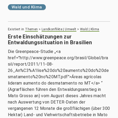
Wald und Klima
Existiert in
Themen
>
Landkonflikte | Umwelt
>
Wald | Klima
Erste Einschätzungen zur
Entwaldungssituation in Brasilien
Die Greenpeace-Studie „<a
href="http://www.greenpeace.org/brasil/Global/bra
sil/report/2011/11-08-
26_An%C3%A1lise%20do%20aumento%20do%20de
smatamento%20no%20MT.pdf">Áreas agrícolas
lideram aumento do desmatamento no MT</a> “
(Agrarflächen führen den Entwaldungsanstieg in
Mato Grosso an) vom August dieses Jahres macht
nach Auswertung von DETER-Daten der
vergangenen 12 Monate die großflächigen (über 300
Hektar) Land- und Viehwirtschaftsbetriebe in Mato