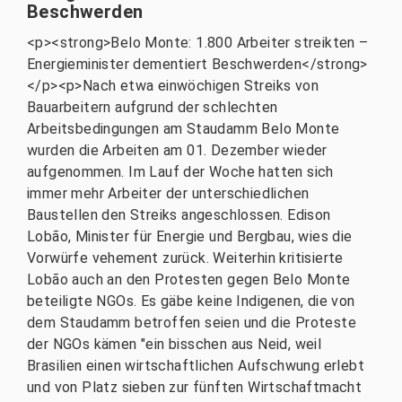
Beschwerden
<p><strong>Belo Monte: 1.800 Arbeiter streikten –
Energieminister dementiert Beschwerden</strong>
</p><p>Nach etwa einwöchigen Streiks von
Bauarbeitern aufgrund der schlechten
Arbeitsbedingun­gen am Staudamm Belo Monte
wurden die Arbeiten am 01. Dezember wieder
aufgenom­men. Im Lauf der Woche hatten sich
immer mehr Arbeiter der unterschiedlichen
Baustellen den Streiks angeschlossen. Edison
Lobão, Minister für Energie und Berg­bau, wies die
Vor­würfe vehement zurück. Weiterhin kritisierte
Lobão auch an den Pro­tes­ten gegen Belo Monte
beteiligte NGOs. Es gäbe keine Indigenen, die von
dem Staudamm betroffen seien und die Proteste
der NGOs kämen "ein bisschen aus Neid, weil
Brasilien ei­nen wirtschaftlichen Auf­schwung erlebt
und von Platz sieben zur fünften Wirtschaftmacht