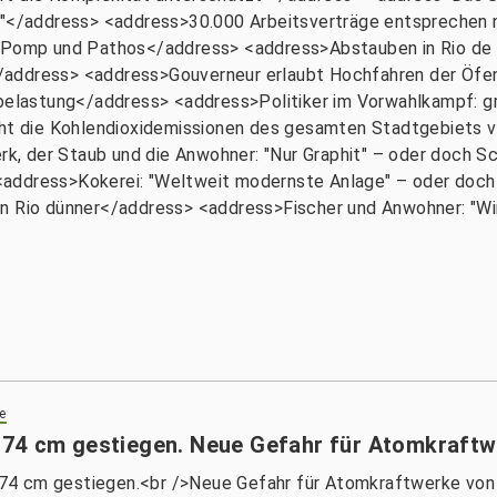
e!"</address> <address>30.000 Arbeitsverträge entsprechen 
r: Pomp und Pathos</address> <address>Abstauben in Rio d
address> <address>Gouverneur erlaubt Hochfahren der Öfen:
astung</address> <address>Politiker im Vorwahlkampf: grün
 die Kohlendioxidemissionen des gesamten Stadtgebiets vo
k, der Staub und die Anwohner: "Nur Graphit" – oder doch 
address>Kokerei: "Weltweit modernste Anlage" – oder doch
in Rio dünner</address> <address>Fischer und Anwohner: "W
e
 74 cm gestiegen. Neue Gefahr für Atomkraft
74 cm gestiegen.<br />Neue Gefahr für Atomkraftwerke vo