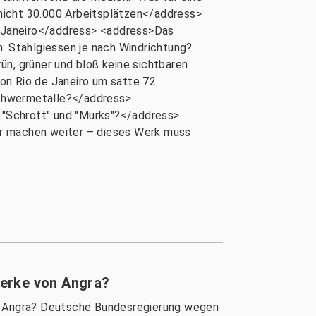
nicht 30.000 Arbeitsplätzen</address>
e Janeiro</address> <address>Das
 Stahlgiessen je nach Windrichtung?
, grüner und bloß keine sichtbaren
n Rio de Janeiro um satte 72
Schwermetalle?</address>
 "Schrott" und "Murks"?</address>
ir machen weiter – dieses Werk muss
werke von Angra?
n Angra? Deutsche Bundesregierung wegen