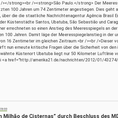
br /></strong><br /><strong>São Paulo.</strong> Der Meeres
etzten 100 Jahren um 74 Zentimeter angestiegen. Dies geht
r, über die die staatliche Nachrichtenagentur Agência Brasil
n der Küstenstädte Santos, Ubatuba, São Sebastião und Car
her errechneten so einen Anstieg des Meeresspiegels an de
en 100 Jahren. Damit läge der Meeresspiegelanstieg in der 
von 16 Zentimeter im gleichen Zeitraum.<br /><br />Dieser 
ft nun erneute kritische Fragen über die Sicherheit von de
rwähnte Küstenort Ubatuba liegt nur 50 Kilometer Luftlinie
 bei <a href="http://amerika21.de/nachrichten/2012/01/4327
cisco
m Milhão de Cisternas” durch Beschluss des M