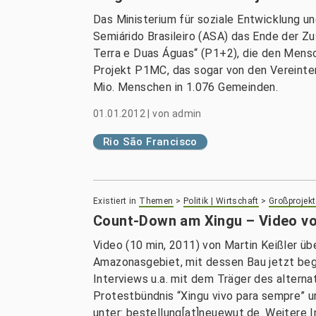
Das Ministerium für soziale Entwicklung u
Semiárido Brasileiro (ASA) das Ende der Z
Terra e Duas Águas“ (P1+2), die den Mensc
Projekt P1MC, das sogar von den Vereinten
Mio. Menschen in 1.076 Gemeinden.
01.01.2012
|
von
admin
Rio São Francisco
Existiert in
Themen
>
Politik | Wirtschaft
>
Großprojekt
Count-Down am Xingu – Video vo
Video (10 min, 2011) von Martin Keißler ü
Amazonasgebiet, mit dessen Bau jetzt bego
Interviews u.a. mit dem Träger des alterna
Protestbündnis “Xingu vivo para sempre” 
unter: bestellung[at]neuewut.de. Weitere