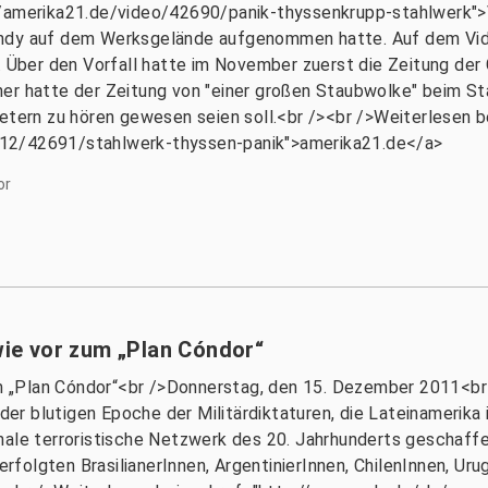
//amerika21.de/video/42690/panik-thyssenkrupp-stahlwerk">
ndy auf dem Werksgelände aufgenommen hatte. Auf dem Video 
ber den Vorfall hatte im November zuerst die Zeitung der 
er hatte der Zeitung von "einer großen Staubwolke" beim St
etern zu hören gewesen seien soll.<br /><br />Weiterlesen b
/12/42691/stahlwerk-thyssen-panik">amerika21.de</a>
or
 wie vor zum „Plan Cóndor“
zum „Plan Cóndor“<br />Donnerstag, den 15. Dezember 2011<br
n der blutigen Epoche der Militärdiktaturen, die Lateinamerik
nale terroristische Netzwerk des 20. Jahrhunderts geschaff
verfolgten BrasilianerInnen, ArgentinierInnen, ChilenInnen, U