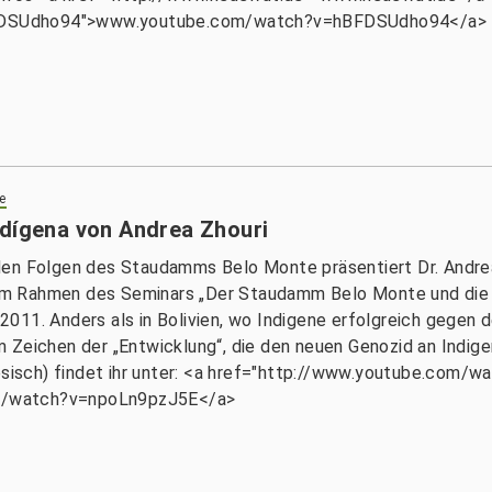
FDSUdho94">www.youtube.com/watch?v=hBFDSUdho94</a>
e
ndígena von Andrea Zhouri
den Folgen des Staudamms Belo Monte präsentiert Dr. Andrea
a im Rahmen des Seminars „Der Staudamm Belo Monte und die 
011. Anders als in Bolivien, wo Indigene erfolgreich gegen 
 im Zeichen der „Entwicklung“, die den neuen Genozid an Indig
esisch) findet ihr unter: <a href="http://www.youtube.com/w
m/watch?v=npoLn9pzJ5E</a>