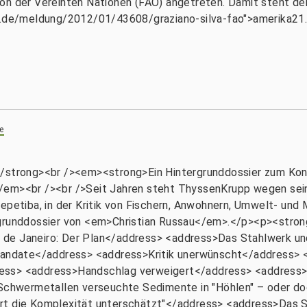
on der Vereinten Nationen (FAO) angetreten. Damit steht der
1.de/meldung/2012/01/43608/graziano-silva-fao">amerika21..
e
"</strong><br /><em><strong>Ein Hintergrunddossier zum Ko
/em><br /><br />Seit Jahren steht ThyssenKrupp wegen sein
Sepetiba, in der Kritik von Fischern, Anwohnern, Umwelt- un
ergrunddossier von <em>Christian Russau</em>.</p><p><stro
 de Janeiro: Der Plan</address> <address>Das Stahlwerk un
, Mandate</address> <address>Kritik unerwünscht</address>
ess> <address>Handschlag verweigert</address> <address>
hwermetallen verseuchte Sedimente in "Höhlen" – oder doc
rt die Komplexität unterschätzt"</address> <address>Das St