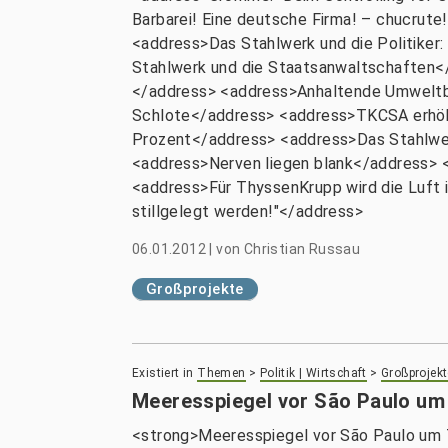
Barbarei! Eine deutsche Firma! – chucrut
<address>Das Stahlwerk und die Politike
Stahlwerk und die Staatsanwaltschaften</
</address> <address>Anhaltende Umweltbel
Schlote</address> <address>TKCSA erhöht
Prozent</address> <address>Das Stahlwer
<address>Nerven liegen blank</address> <
<address>Für ThyssenKrupp wird die Luft 
stillgelegt werden!"</address>
06.01.2012
|
von
Christian Russau
Großprojekte
Existiert in
Themen
>
Politik | Wirtschaft
>
Großprojekt
Meeresspiegel vor São Paulo um
<strong>Meeresspiegel vor São Paulo um 