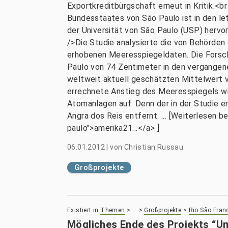
Exportkreditbürgschaft erneut in Kritik.<
Bundesstaates von São Paulo ist in den l
der Universität von São Paulo (USP) hervo
/>Die Studie analysierte die von Behörde
erhobenen Meeresspiegeldaten. Die Forsc
Paulo von 74 Zentimeter in den vergangen
weltweit aktuell geschätzten Mittelwert 
errechnete Anstieg des Meeresspiegels wir
Atomanlagen auf. Denn der in der Studie e
Angra dos Reis entfernt. ... [Weiterlesen
paulo">amerika21...</a> ]
06.01.2012
|
von
Christian Russau
Großprojekte
Existiert in
Themen
>
…
>
Großprojekte
>
Rio São Fran
Mögliches Ende des Projekts “U