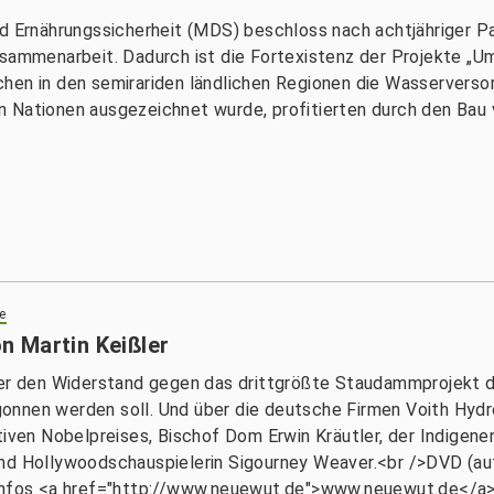
nd Ernährungssicherheit (MDS) beschloss nach achtjähriger Pa
usammenarbeit. Dadurch ist die Fortexistenz der Projekte „
hen in den semirariden ländlichen Regionen die Wasserversor
 Nationen ausgezeichnet wurde, profitierten durch den Bau 
e
n Martin Keißler
ber den Widerstand gegen das drittgrößte Staudammprojekt d
nnen werden soll. Und über die deutsche Firmen Voith Hydro, 
tiven Nobelpreises, Bischof Dom Erwin Kräutler, der Indigene
und Hollywoodschauspielerin Sigourney Weaver.<br />DVD (au
 Infos <a href="http://www.neuewut.de">www.neuewut.de</a>