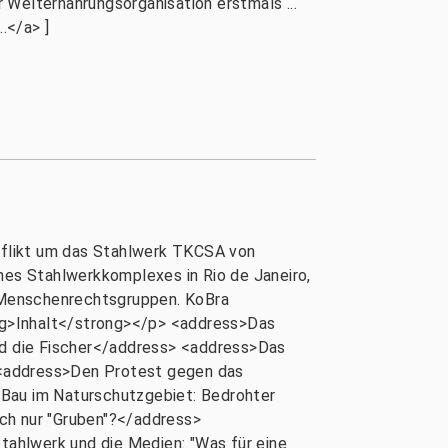
 Welternährungsorganisation erstmals ...
.</a> ]
nflikt um das Stahlwerk TKCSA von
es Stahlwerkkomplexes in Rio de Janeiro,
d Menschenrechtsgruppen. KoBra
ng>Inhalt</strong></p> <address>Das
d die Fischer</address> <address>Das
 <address>Den Protest gegen das
Bau im Naturschutzgebiet: Bedrohter
h nur "Gruben"?</address>
ahlwerk und die Medien: "Was für eine