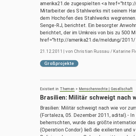
amerika21.de zugespielten <a href="http:
Mitarbeiter des Stahlwerks mit seinem Ha
dem Hochofen des Stahlwerks wegrennen. Ü
Senge-RJ, berichtet. Ein besorgter Anwohn
berichtet, der im Umkreis von bis zu 500 M
href="http://amerika21.de/meldung/2011
21.12.2011
|
von
Christian Russau / Katarine Fl
Großprojekte
Existiert in
Themen
>
Menschenrechte | Gesellschaft
Brasilien: Militär schweigt nach
Brasilien: Militär schweigt nach wie vor 
(Fortaleza, 05. Dezember 2011, adital).- I
beherrschten, wurde das größte internatio
(Operation Condor) ließ die exilierten und 