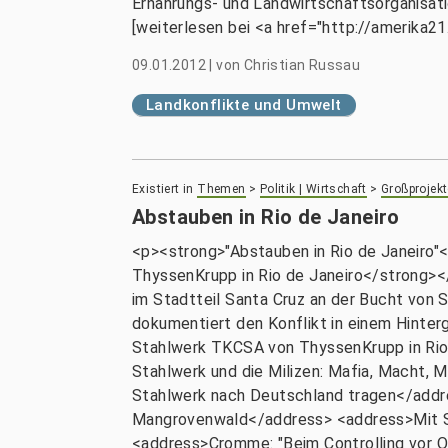
Ernährungs- und Landwirtschaftsorganisati
[weiterlesen bei <a href="http://amerika2
09.01.2012
|
von
Christian Russau
Landkonflikte und Umwelt
Existiert in
Themen
>
Politik | Wirtschaft
>
Großprojekt
Abstauben in Rio de Janeiro
<p><strong>"Abstauben in Rio de Janeiro
ThyssenKrupp in Rio de Janeiro</strong><
im Stadtteil Santa Cruz an der Bucht von 
dokumentiert den Konflikt in einem Hint
Stahlwerk TKCSA von ThyssenKrupp in Rio
Stahlwerk und die Milizen: Mafia, Macht
Stahlwerk nach Deutschland tragen</addr
Mangrovenwald</address> <address>Mit Sc
<address>Cromme: "Beim Controlling vor O