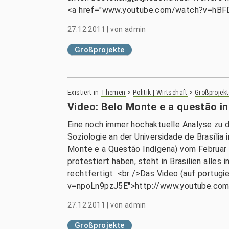
<a href="www.youtube.com/watch?v=hB
27.12.2011
|
von
admin
Großprojekte
Existiert in
Themen
>
Politik | Wirtschaft
>
Großprojekt
Video: Belo Monte e a questão i
Eine noch immer hochaktuelle Analyse zu 
Soziologie an der Universidade de Brasíli
Monte e a Questão Indígena) vom Februar 2
protestiert haben, steht in Brasilien alles
rechtfertigt. <br />Das Video (auf portugi
v=npoLn9pzJ5E">http://www.youtube.co
27.12.2011
|
von
admin
Großprojekte