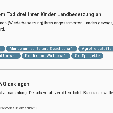
em Tod drei ihrer Kinder Landbesetzung an
mada (Wiederbesetzung) ihres angestammten Landes gewagt
rd.
n
Menschenrechte und Gesellschaft
Agrotreibstoffe
nd Umwelt
Politik und Wirtschaft
Großprojekte
UNO anklagen
alversammlung. Details vorab veröffentlicht. Brasilianer woll
Franzen für amerika21