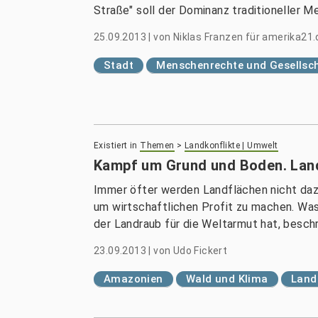
Straße" soll der Dominanz traditioneller 
25.09.2013
|
von
Niklas Franzen für amerika21.
Stadt
Menschenrechte und Gesellsc
Existiert in
Themen
>
Landkonflikte | Umwelt
Kampf um Grund und Boden. Land
Immer öfter werden Landflächen nicht dazu
um wirtschaftlichen Profit zu machen. Was
der Landraub für die Weltarmut hat, beschr
23.09.2013
|
von
Udo Fickert
Amazonien
Wald und Klima
Land