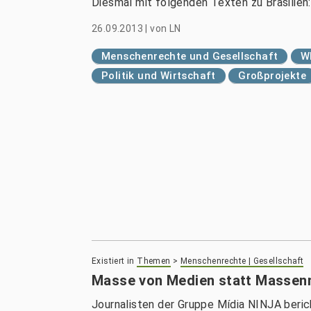
Diesmal mit folgenden Texten zu Brasilien:
26.09.2013
|
von
LN
Menschenrechte und Gesellschaft
W
Politik und Wirtschaft
Großprojekte
Existiert in
Themen
>
Menschenrechte | Gesellschaft
Masse von Medien statt Massenm
Journalisten der Gruppe Mídia NINJA beric