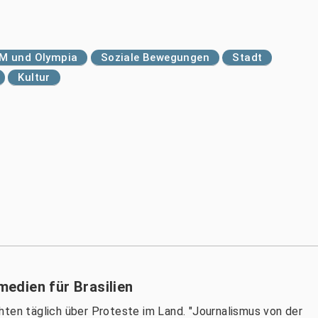
M und Olympia
Soziale Bewegungen
Stadt
Kultur
edien für Brasilien
hten täglich über Proteste im Land. "Journalismus von der